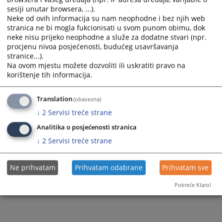
sesiji unutar browsera, ...).
Neke od ovih informacija su nam neophodne i bez njih web
stranica ne bi mogla fukcionisati u svom punom obimu, dok
neke nisu prijeko neophodne a služe za dodatne stvari (npr.
procjenu nivoa posjećenosti, budućeg usavršavanja
stranice...).
Trenutno nema vijesti
Na ovom mjestu možete dozvoliti ili uskratiti pravo na
korištenje tih informacija.
Translation
(obavezna)
↓
2
Servisi treće strane
Analitika o posjećenosti stranica
↓
2
Servisi treće strane
Ne prihvatam
Prihvatam odabrane
Prihvatam sve
Pokreće Klaro!