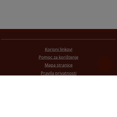
Korisni linkovi
Pomoc za korištenje
Mapa stranice
Pravila privatnosti
Redizajn web stranice je finansirala Evropska unija. Za njen sadržaj isključivo je odgovorno
Visoko sudsko i tužilačko vijeće BiH i ona ne odražava nužno stavove Evropske unije.