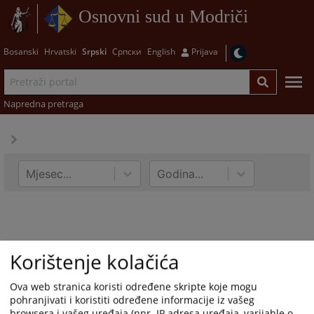
Osnovni sud u Modriči
Bosanski
Hrvatski
Srpski
Српски
English
Prijava
Napredna pretraga
Mjesec...
Godina...
Korištenje kolačića
Ova web stranica koristi određene skripte koje mogu
pohranjivati i koristiti određene informacije iz vašeg
browsera i vašeg uređaja (npr. IP adresa uređaja, varijable o