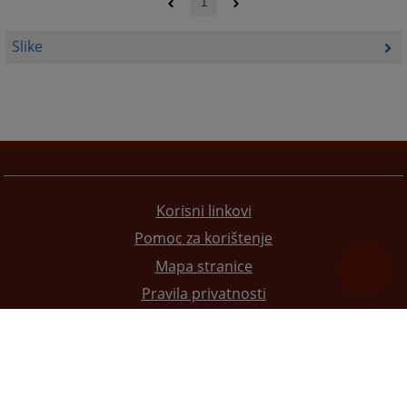
1
Slike
Korisni linkovi
Pomoc za korištenje
Mapa stranice
Pravila privatnosti
Redizajn web stranice je finansirala Evropska unija. Za njen sadržaj isključivo je odgovorno
Visoko sudsko i tužilačko vijeće BiH i ona ne odražava nužno stavove Evropske unije.