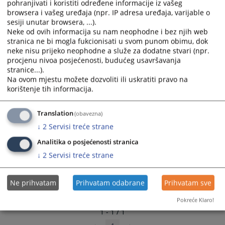
pohranjivati i koristiti određene informacije iz vašeg
select
select
browsera i vašeg uređaja (npr. IP adresa uređaja, varijable o
a
a
sesiji unutar browsera, ...).
date.
date.
Neke od ovih informacija su nam neophodne i bez njih web
stranica ne bi mogla fukcionisati u svom punom obimu, dok
Press
Press
neke nisu prijeko neophodne a služe za dodatne stvari (npr.
the
the
procjenu nivoa posjećenosti, budućeg usavršavanja
question
question
stranice...).
mark
mark
Na ovom mjestu možete dozvoliti ili uskratiti pravo na
key
key
korištenje tih informacija.
to
to
get
get
Translation
(obavezna)
the
the
↓
2
Servisi treće strane
keyboard
keyboard
shortcuts
shortcuts
Analitika o posjećenosti stranica
for
for
↓
2
Servisi treće strane
changing
changing
dates.
dates.
Ne prihvatam
Prihvatam odabrane
Prihvatam sve
Pokreće Klaro!
1 - 1 / 1