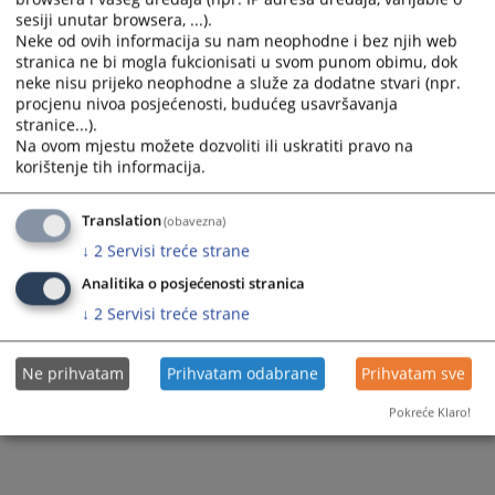
sesiji unutar browsera, ...).
Zapamti me
Neke od ovih informacija su nam neophodne i bez njih web
stranica ne bi mogla fukcionisati u svom punom obimu, dok
Prijava
neke nisu prijeko neophodne a služe za dodatne stvari (npr.
procjenu nivoa posjećenosti, budućeg usavršavanja
stranice...).
Zaboravili ste lozinku?
Na ovom mjestu možete dozvoliti ili uskratiti pravo na
Želite postati član?
korištenje tih informacija.
Translation
(obavezna)
↓
2
Servisi treće strane
Analitika o posjećenosti stranica
↓
2
Servisi treće strane
Ne prihvatam
Prihvatam odabrane
Prihvatam sve
Pokreće Klaro!