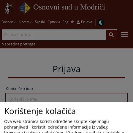
Osnovni sud u Modriči
Bosanski
Hrvatski
Srpski
Српски
English
Prijava
Napredna pretraga
Prijava
Korisničko ime
Korištenje kolačića
Lozinka
Ova web stranica koristi određene skripte koje mogu
pohranjivati i koristiti određene informacije iz vašeg
browsera i vašeg uređaja (npr. IP adresa uređaja, varijable o