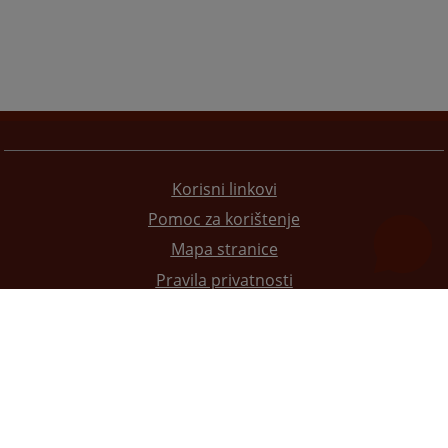
Korisni linkovi
Pomoc za korištenje
Mapa stranice
Pravila privatnosti
Redizajn web stranice je finansirala Evropska unija. Za njen sadržaj isključivo je odgovorno
Visoko sudsko i tužilačko vijeće BiH i ona ne odražava nužno stavove Evropske unije.