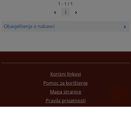
1 - 1 / 1
1
Obavještenja o nabavci
Korisni linkovi
Pomoc za korištenje
Mapa stranice
Pravila privatnosti