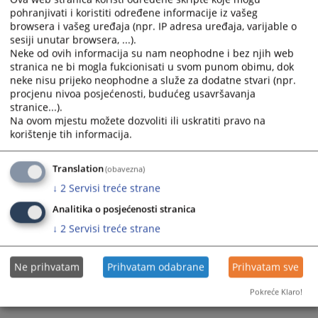
pohranjivati i koristiti određene informacije iz vašeg
calendar
calendar
browsera i vašeg uređaja (npr. IP adresa uređaja, varijable o
and
and
sesiji unutar browsera, ...).
select
select
Neke od ovih informacija su nam neophodne i bez njih web
a
a
stranica ne bi mogla fukcionisati u svom punom obimu, dok
date.
date.
neke nisu prijeko neophodne a služe za dodatne stvari (npr.
Press
Press
procjenu nivoa posjećenosti, budućeg usavršavanja
the
the
stranice...).
Na ovom mjestu možete dozvoliti ili uskratiti pravo na
question
question
korištenje tih informacija.
mark
mark
key
key
to
to
Translation
(obavezna)
get
get
↓
2
Servisi treće strane
the
the
Analitika o posjećenosti stranica
keyboard
keyboard
↓
2
Servisi treće strane
shortcuts
shortcuts
for
for
changing
changing
Ne prihvatam
Prihvatam odabrane
Prihvatam sve
dates.
dates.
Pokreće Klaro!