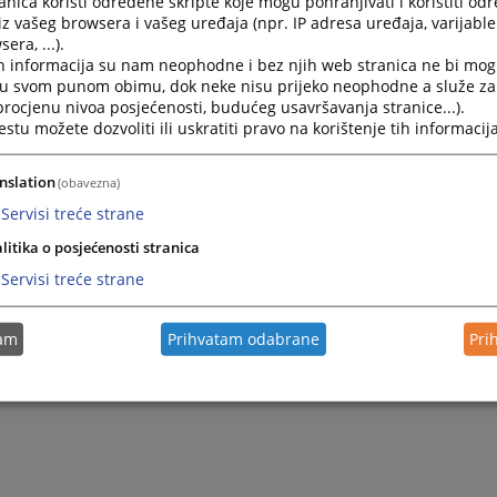
nica koristi određene skripte koje mogu pohranjivati i koristiti od
za geodetske i imovinsko-pravne poslove Republike Srpske.
iz vašeg browsera i vašeg uređaja (npr. IP adresa uređaja, varijable 
era, ...).
h informacija su nam neophodne i bez njih web stranica ne bi mog
toriju opštine Modriča nadležna je PJ Modriča, broj telefona: 05
i u svom punom obimu, dok neke nisu prijeko neophodne a služe z
 procjenu nivoa posjećenosti, budućeg usavršavanja stranice...).
tu možete dozvoliti ili uskratiti pravo na korištenje tih informacija
toriju opštine Vukosavlje nadležna je PK Vukosavlje (pri PJ Modri
-470.
nslation
(obavezna)
Servisi treće strane
litika o posjećenosti stranica
Servisi treće strane
tam
Prihvatam odabrane
Pri