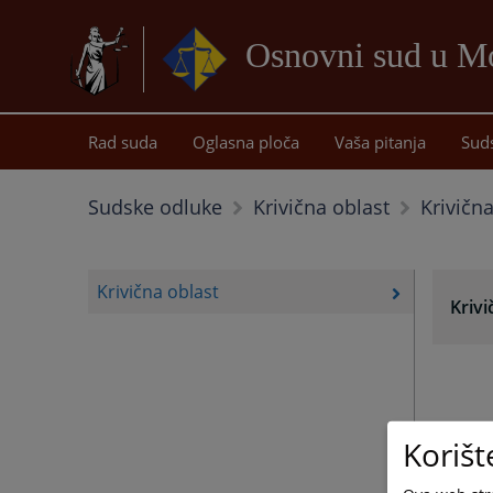
Osnovni sud u Mo
Rad suda
Oglasna ploča
Vaša pitanja
Sud
Krivičn
Sudske odluke
Krivična oblast
Krivična oblast
Krivi
Korišt