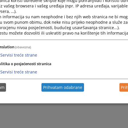
nica koristi određene skripte koje mogu pohranjivati i koristiti od
iz vašeg browsera i vašeg uređaja (npr. IP adresa uređaja, varijable 
era, ...).
h informacija su nam neophodne i bez njih web stranica ne bi mog
i u svom punom obimu, dok neke nisu prijeko neophodne a služe z
 procjenu nivoa posjećenosti, budućeg usavršavanja stranice...).
tu možete dozvoliti ili uskratiti pravo na korištenje tih informacija
nslation
(obavezna)
Servisi treće strane
litika o posjećenosti stranica
Trenutno nema v
Servisi treće strane
tam
Prihvatam odabrane
Pri