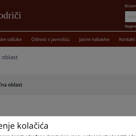
Bosan
driči
Idi
na
Napre
sadržaj
ske odluke
Odnosi s javnošću
Javne nabavke
Kontakt
a oblast
čna oblast
enje kolačića