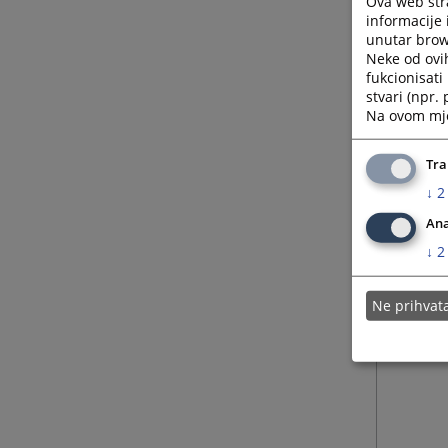
Ova web stra
informacije 
unutar brows
Neke od ovi
fukcionisat
stvari (npr.
Na ovom mjes
Tra
↓
2
Ana
↓
2
Ne prihva