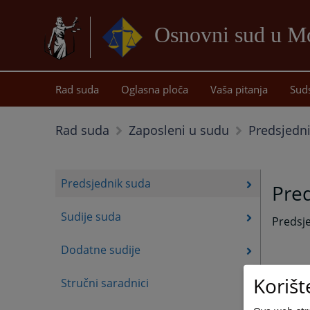
Osnovni sud u Mo
Rad suda
Oglasna ploča
Vaša pitanja
Sud
Predsjedn
Rad suda
Zaposleni u sudu
Predsjednik suda
Pre
Sudije suda
Predsje
Dodatne sudije
Korišt
Stručni saradnici