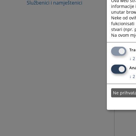
Ova web stra
Službenici i namještenici
informacije 
unutar brows
Neke od ovi
fukcionisat
stvari (npr.
Na ovom mjes
Tra
↓
2
Ana
↓
2
Ne prihva