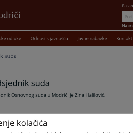
Bosan
driči
Idi
na
Napre
sadržaj
ske odluke
Odnosi s javnošću
Javne nabavke
Kontakt
ik suda
dsjednik suda
dnik Osnovnog suda u Modriči je Zina Halilović.
enje kolačića