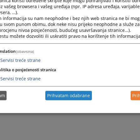
nica koristi određene skripte koje mogu pohranjivati i koristiti od
iz vašeg browsera i vašeg uređaja (npr. IP adresa uređaja, varijable 
era, ...).
h informacija su nam neophodne i bez njih web stranica ne bi mog
i u svom punom obimu, dok neke nisu prijeko neophodne a služe z
 procjenu nivoa posjećenosti, budućeg usavršavanja stranice...).
tu možete dozvoliti ili uskratiti pravo na korištenje tih informacija
nslation
(obavezna)
Servisi treće strane
litika o posjećenosti stranica
Servisi treće strane
tam
Prihvatam odabrane
Pri