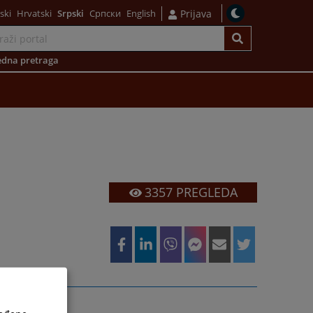
ski
Hrvatski
Srpski
Српски
English
Prijava
dna pretraga
3357
PREGLEDA