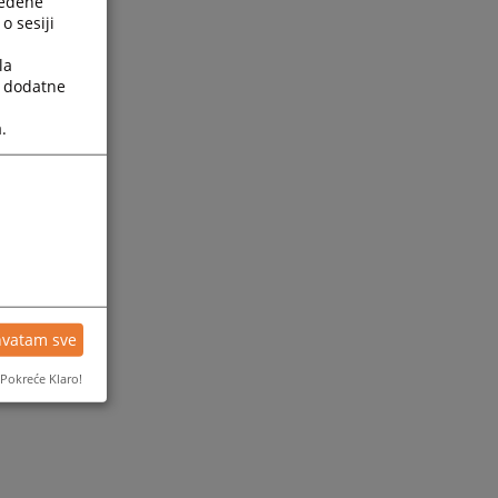
ređene
o sesiji
la
a dodatne
.
hvatam sve
Pokreće Klaro!