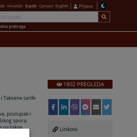
ski
Hrvatski
Srpski
Српски
English
Prijava
dna pretraga
1802
PREGLEDA
 Taksene tarife
e, postupak i
dskog spora,
e na takse.
Linkovi
tvrđeni su u