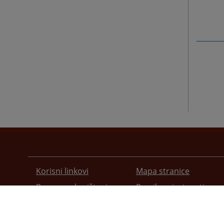
Korisni linkovi
Mapa stranice
Pomoc za korištenje
Pravila privatnosti