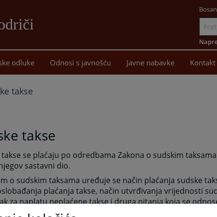
Bosan
driči
Idi
na
Napre
sadržaj
ske odluke
Odnosi s javnošću
Javne nabavke
Kontakt
ke takse
ske takse
 takse se plaćaju po odredbama Zakona o sudskim taksama i
 njegov sastavni dio.
m o sudskim taksama uređuje se način plaćanja sudske taks
oslobađanja plaćanja takse, način utvrđivanja vrijednosti su
k za naplatu neplaćene takse i druga pitanja koja se odnos
i u kojima se plaća taksa i visina takse za pojedine radnje u