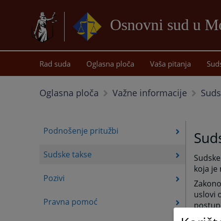
Osnovni sud u Mo
Rad suda
Oglasna ploča
Vaša pitanja
Sud
Suds
Oglasna ploča
Važne informacije
Podnošenje pritužbi
Sud
Sudske takse
Sudske
koja je
Pozivi
Zakono
uslovi 
Pravna pomoć
postupa
Postupc