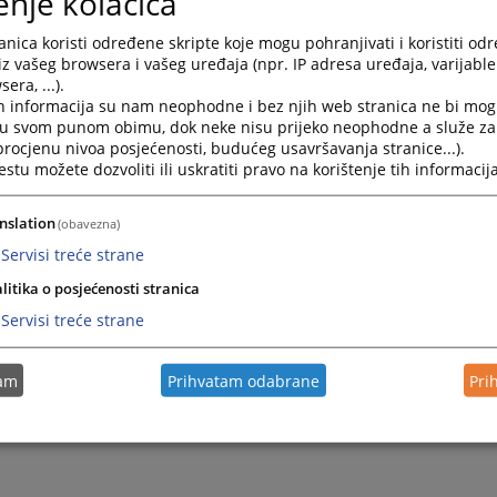
enje kolačića
j tarifi, koja je sastavni dio Zakona o sudskim taksama.
nica koristi određene skripte koje mogu pohranjivati i koristiti od
ropisane Zakonom o sudskim taksama plaćaju lica po čijem z
iz vašeg browsera i vašeg uređaja (npr. IP adresa uređaja, varijable 
nteresu se preduzimaju radnje u sudskom postupku, za koji
era, ...).
o plaćanje takse.
h informacija su nam neophodne i bez njih web stranica ne bi mog
i u svom punom obimu, dok neke nisu prijeko neophodne a služe z
esak i zapisnike koji zamjenjuju podnesak, taksu je dužno pla
 procjenu nivoa posjećenosti, budućeg usavršavanja stranice...).
 podnesak i lice na čiji se zahtjev sastavlja zapisnik.
tu možete dozvoliti ili uskratiti pravo na korištenje tih informacija
ku prvostepenog suda taksu je dužan da plati tužilac, odno
ko poravnanje taksu su dužne da plate obje strane, ukolik
nslation
(obavezna)
anjem nije drugačije ugovoreno.
Servisi treće strane
uku drugostepenog suda i za odluku po vanrednom pravnom
litika o posjećenosti stranica
n platiti podnosilac žalbe, odnosno lice u čijem interesu je 
Servisi treće strane
ak po vanrednom pravnom sredstvu.
u u skladu sa odredbama Zakona o sudskim taksama taksu 
tam
Prihvatam odabrane
Pri
 više lica zajedno, njihova obaveza je solidarna.