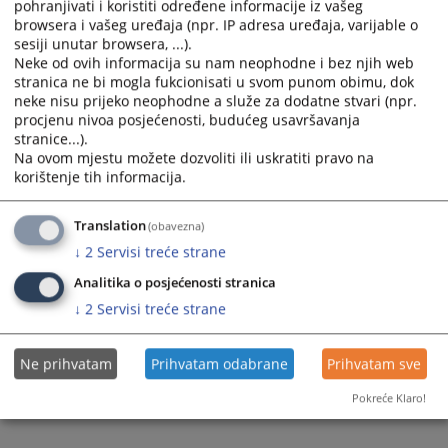
pohranjivati i koristiti određene informacije iz vašeg
browsera i vašeg uređaja (npr. IP adresa uređaja, varijable o
sesiji unutar browsera, ...).
Neke od ovih informacija su nam neophodne i bez njih web
stranica ne bi mogla fukcionisati u svom punom obimu, dok
neke nisu prijeko neophodne a služe za dodatne stvari (npr.
Trenutno nema vijesti
procjenu nivoa posjećenosti, budućeg usavršavanja
stranice...).
Na ovom mjestu možete dozvoliti ili uskratiti pravo na
korištenje tih informacija.
Translation
(obavezna)
↓
2
Servisi treće strane
Analitika o posjećenosti stranica
↓
2
Servisi treće strane
Ne prihvatam
Prihvatam odabrane
Prihvatam sve
Pokreće Klaro!