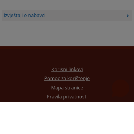
Izvještaji o nabavci
Korisni linkovi
Pomoc za korištenje
Mapa stranice
Pravila privatnosti
Redizajn web stranice je finansirala Evropska unija. Za njen sadržaj isključivo je odgovorno
Visoko sudsko i tužilačko vijeće BiH i ona ne odražava nužno stavove Evropske unije.