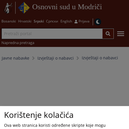
Osnovni sud u Modriči
Bosanski
Hrvatski
Srpski
Српски
English
Prijava
Napredna pretraga
Izvještaji o nabavci
Javne nabavke
Izvještaji o nabavci
Korištenje kolačića
Ova web stranica koristi određene skripte koje mogu