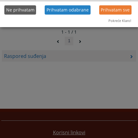
Ne prihvatam
Prihvatam odabrane
Prihvatam sve
Pokreće Klaro!
1 - 1 / 1
1
Raspored suđenja
Korisni linkovi