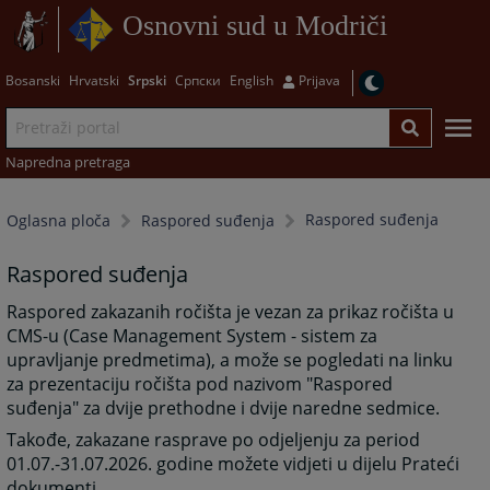
Osnovni sud u Modriči
Bosanski
Hrvatski
Srpski
Српски
English
Prijava
Napredna pretraga
Raspored suđenja
Oglasna ploča
Raspored suđenja
Raspored suđenja
Raspored zakazanih ročišta je vezan za prikaz ročišta u
CMS-u (Case Management System - sistem za
upravljanje predmetima), a može se pogledati na linku
za prezentaciju ročišta pod nazivom "Raspored
suđenja" za dvije prethodne i dvije naredne sedmice.
Takođe, zakazane rasprave po odjeljenju za period
01.07.-31.07.2026. godine možete vidjeti u dijelu Prateći
dokumenti.