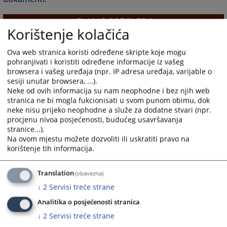
4115
PREGLEDA
Korištenje kolačića
Ova web stranica koristi određene skripte koje mogu
pohranjivati i koristiti određene informacije iz vašeg
browsera i vašeg uređaja (npr. IP adresa uređaja, varijable o
sesiji unutar browsera, ...).
Linkovi
Neke od ovih informacija su nam neophodne i bez njih web
stranica ne bi mogla fukcionisati u svom punom obimu, dok
Raspored suđenja
neke nisu prijeko neophodne a služe za dodatne stvari (npr.
procjenu nivoa posjećenosti, budućeg usavršavanja
stranice...).
Na ovom mjestu možete dozvoliti ili uskratiti pravo na
korištenje tih informacija.
Prateći dokumenti
Zakazane rasprave po odjeljenju za period
Translation
(obavezna)
01.08.-31.08.2026. godine
↓
2
Servisi treće strane
Analitika o posjećenosti stranica
↓
2
Servisi treće strane