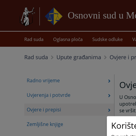
Osnovni sud u Mo
Rad suda
Oglasna ploča
Sudske odluke
V
Ovjere i p
Rad suda
Upute građanima
Radno vrijeme
Ovje
Uvjerenja i potvrde
U Osno
upotre
Ovjere i prepisi
se vrši
Cijena
Korišt
Zemljišne knjige
Cijena 