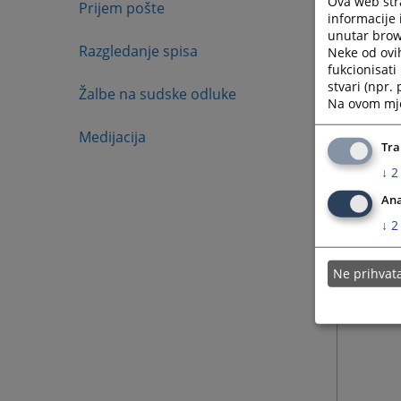
Ova web stra
Prijem pošte
informacije 
unutar brows
Razgledanje spisa
Neke od ovi
fukcionisat
stvari (npr.
Žalbe na sudske odluke
Na ovom mjes
Medijacija
Tra
↓
2
Ana
↓
2
Ne prihva