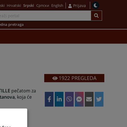
ski
Hrvatski
Srpski
Српски
English
Prijava
dna pretraga
1922
PREGLEDA
ILLE
pečatom za
stanova
, koja će