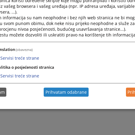
nica koristi određene skripte koje mogu pohranjivati i koristiti od
iz vašeg browsera i vašeg uređaja (npr. IP adresa uređaja, varijable 
era, ...).
h informacija su nam neophodne i bez njih web stranica ne bi mog
i u svom punom obimu, dok neke nisu prijeko neophodne a služe z
 procjenu nivoa posjećenosti, budućeg usavršavanja stranice...).
tu možete dozvoliti ili uskratiti pravo na korištenje tih informacija
nslation
(obavezna)
Servisi treće strane
litika o posjećenosti stranica
Servisi treće strane
tam
Prihvatam odabrane
Pri