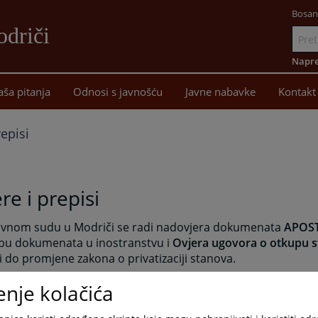
Bosan
driči
Idi
na
Napre
sadržaj
aša pitanja
Odnosi s javnošću
Javne nabavke
Kontakt
repisi
re i prepisi
vnom sudu u Modriči se radi nadovjera dokumenata
APOST
bu dokumenata u inostranstvu i
Ovjera ugovora o otkupu 
ti do promjene zakona o privatizaciji stanova.
 ovjere APOSTILLE pečatom po dokumentu je 15,00 KM.
enje kolačića
ovjere Ugovora o otkupu stana je 105,00 KM.