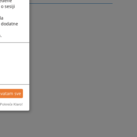
ređene
o sesiji
la
a dodatne
.
hvatam sve
Pokreće Klaro!