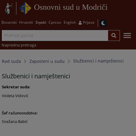
Osnovni sud u Modriči
Bosanski
Hrvatski
Srpski
Српски
English
Prijava
Napredna pretraga
Službenici i namještenici
Rad suda
Zaposleni u sudu
Službenici i namještenici
Sekretar suda
:
Violeta Vidović
Šef računovodstva:
Snežana Babić