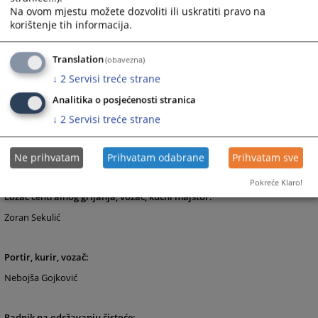
Na ovom mjestu možete dozvoliti ili uskratiti pravo na
korištenje tih informacija.
Daktilografi-zapisničari:
Denis Grabovac
Translation
(obavezna)
Dragana Jelić
↓
2
Servisi treće strane
Goran Kovačević
Analitika o posjećenosti stranica
Slobodanka Ostojić
↓
2
Servisi treće strane
Stanko Lukić
Vesna Lončarević
Ne prihvatam
Prihvatam odabrane
Prihvatam sve
Pokreće Klaro!
Ložač centralnog grijanja, vozač, kućni majstor:
Zoran Sekulić
Portir, kurir, vozač:
Nebojša Gojković
Radnik na održavanju čistoće: