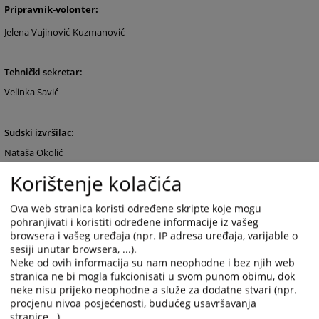
Pripravnik-volonter:
Jelena Vujinović-Kuzmanović
Tehnički sekretar:
Velinka Savić
Sudski izvršilac:
Nataša Okolić
Korištenje kolačića
Upisničari:
Ova web stranica koristi određene skripte koje mogu
Danijela Bašić
pohranjivati i koristiti određene informacije iz vašeg
Dragana Marić
browsera i vašeg uređaja (npr. IP adresa uređaja, varijable o
sesiji unutar browsera, ...).
Dražena Petrović
Neke od ovih informacija su nam neophodne i bez njih web
Gordana Jelić
stranica ne bi mogla fukcionisati u svom punom obimu, dok
neke nisu prijeko neophodne a služe za dodatne stvari (npr.
Slađana Sekulić
procjenu nivoa posjećenosti, budućeg usavršavanja
Zdravka Miladinović
stranice...).