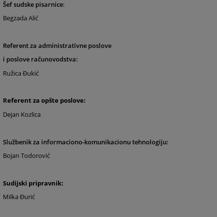
Šef sudske pisarnice
:
Begzada Alić
Referent za administrativne poslove
i poslove računovodstva:
Ružica Đukić
R
eferent za opšte poslove:
Dejan Kozlica
Službenik za informaciono-komunikacionu tehnologiju:
Bojan Todorović
Sudijski pripravnik:
Milka Đurić