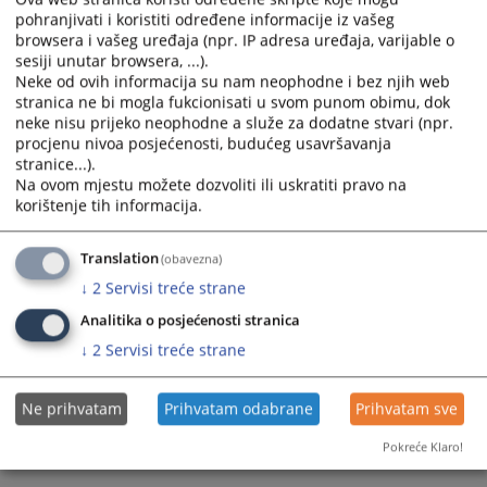
pohranjivati i koristiti određene informacije iz vašeg
calendar
calendar
browsera i vašeg uređaja (npr. IP adresa uređaja, varijable o
and
and
sesiji unutar browsera, ...).
select
select
Neke od ovih informacija su nam neophodne i bez njih web
a
a
stranica ne bi mogla fukcionisati u svom punom obimu, dok
date.
date.
neke nisu prijeko neophodne a služe za dodatne stvari (npr.
Press
Press
procjenu nivoa posjećenosti, budućeg usavršavanja
the
the
stranice...).
Na ovom mjestu možete dozvoliti ili uskratiti pravo na
question
question
korištenje tih informacija.
mark
mark
key
key
to
to
Translation
(obavezna)
get
get
↓
2
Servisi treće strane
the
the
Analitika o posjećenosti stranica
keyboard
keyboard
↓
2
Servisi treće strane
shortcuts
shortcuts
for
for
changing
changing
Ne prihvatam
Prihvatam odabrane
Prihvatam sve
dates.
dates.
Pokreće Klaro!