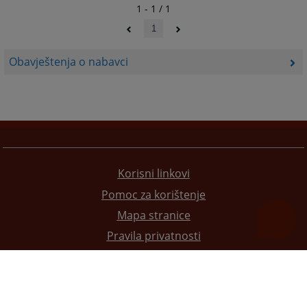
1 - 1 / 1
1
Obavještenja o nabavci
Korisni linkovi
Pomoc za korištenje
Mapa stranice
Pravila privatnosti