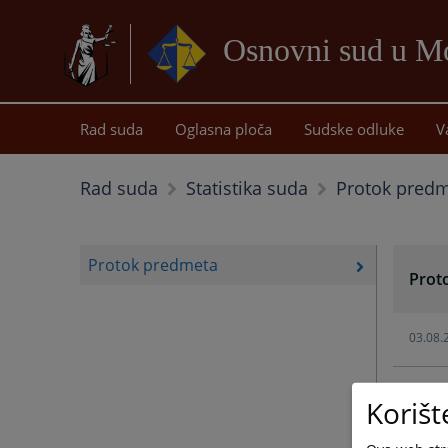
Osnovni sud u Mo
Rad suda
Oglasna ploča
Sudske odluke
V
Protok pred
Rad suda
Statistika suda
Protok predmeta
Prot
03.08.
07.07.
Korišt
02.06.