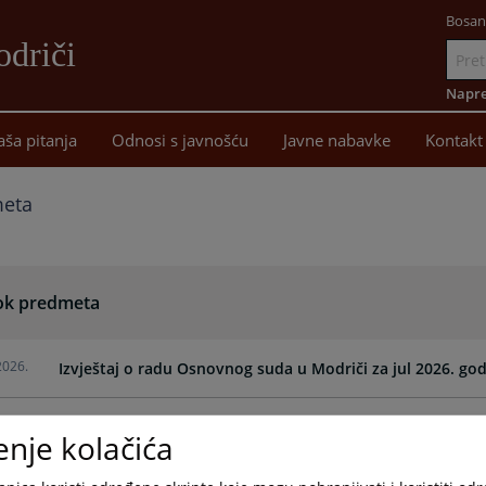
Bosan
driči
Idi
na
Napre
sadržaj
aša pitanja
Odnosi s javnošću
Javne nabavke
Kontakt
meta
ok predmeta
2026.
Izvještaj o radu Osnovnog suda u Modriči za jul 2026. go
2026.
Šestomjesečni izvještaj o radu Osnovnog suda u Modriči 
enje kolačića
2026.
Izvještaj o radu Osnovnog suda u Modriči za maj 2026. g