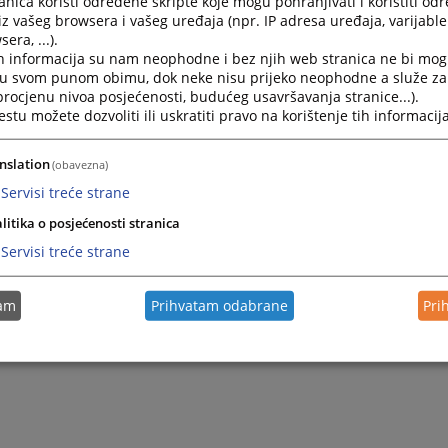
nica koristi određene skripte koje mogu pohranjivati i koristiti od
iz vašeg browsera i vašeg uređaja (npr. IP adresa uređaja, varijable 
era, ...).
2026.
Izvještaj o radu Osnovnog suda u Modriči za april 2026. 
h informacija su nam neophodne i bez njih web stranica ne bi mog
i u svom punom obimu, dok neke nisu prijeko neophodne a služe z
 procjenu nivoa posjećenosti, budućeg usavršavanja stranice...).
2026.
Izvještaj o radu Osnovnog suda u Modriči za period 01.01
tu možete dozvoliti ili uskratiti pravo na korištenje tih informacija
2026.
Izvještaj o radu Osnovnog suda u Modriči za februar 2026
nslation
(obavezna)
Servisi treće strane
litika o posjećenosti stranica
Servisi treće strane
tam
Prihvatam odabrane
Pri