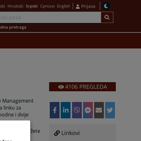
ski
Hrvatski
Srpski
Српски
English
Prijava
dna pretraga
4106
PREGLEDA
ase Management
 linku za
odne i dvije
26. godine možete
Linkovi