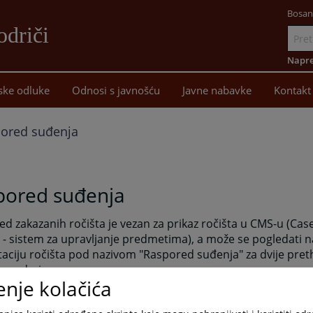
Bosan
driči
Idi
na
Napre
sadržaj
ske odluke
Odnosi s javnošću
Javne nabavke
Kontakt
ored suđenja
pored suđenja
d zakazanih ročišta je vezan za prikaz ročišta u CMS-u (C
- sistem za upravljanje predmetima), a može se pogledati na
aciju ročišta pod nazivom "Raspored suđenja" za dvije preth
e sedmice.
enje kolačića
 zakazane rasprave po odjeljenju za period 01.07.-31.07.20
 u dijelu Prateći dokumenti.