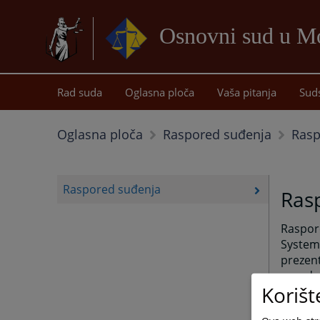
Osnovni sud u Mo
Rad suda
Oglasna ploča
Vaša pitanja
Sud
Rasp
Oglasna ploča
Raspored suđenja
Raspored suđenja
Ras
Raspore
System 
prezent
naredn
Korišt
Takođe,
vidjeti