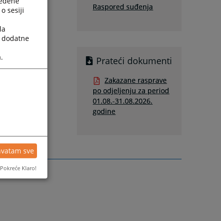
ređene
Raspored suđenja
o sesiji
la
a dodatne
.
Prateći dokumenti
Zakazane rasprave
po odjeljenju za period
01.08.-31.08.2026.
godine
hvatam sve
Pokreće Klaro!