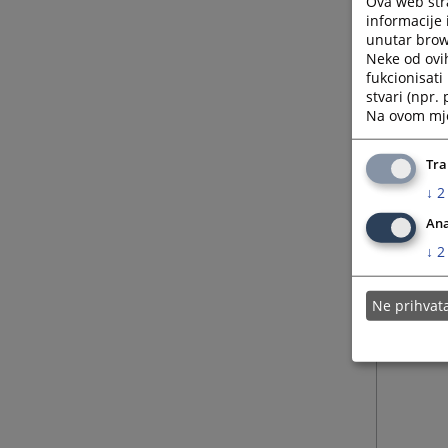
Ova web stra
informacije 
unutar brows
Neke od ovi
fukcionisat
stvari (npr.
Na ovom mjes
Tra
↓
2
Ana
↓
2
Ne prihva