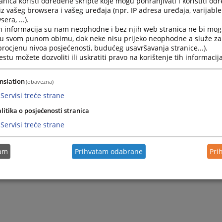
nica koristi određene skripte koje mogu pohranjivati i koristiti od
iz vašeg browsera i vašeg uređaja (npr. IP adresa uređaja, varijable 
era, ...).
h informacija su nam neophodne i bez njih web stranica ne bi mog
i u svom punom obimu, dok neke nisu prijeko neophodne a služe z
 procjenu nivoa posjećenosti, budućeg usavršavanja stranice...).
tu možete dozvoliti ili uskratiti pravo na korištenje tih informacija
nslation
(obavezna)
Servisi treće strane
litika o posjećenosti stranica
Servisi treće strane
tam
Prihvatam odabrane
Pri