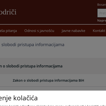
Bosan
driči
Idi
na
Napre
sadržaj
aša pitanja
Odnosi s javnošću
Javne nabavke
Kontakt
 slobodi pristupa informacijama
n o slobodi pristupa informacijama
Zakon o slobodi pristupa informacijama BiH
Zakon o slobodi pristupa informacijama RS
enje kolačića