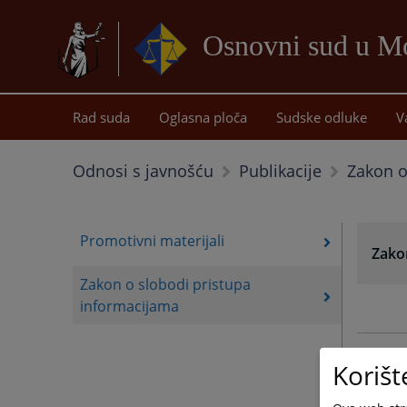
Osnovni sud u Mo
Rad suda
Oglasna ploča
Sudske odluke
V
Zakon o
Odnosi s javnošću
Publikacije
Promotivni materijali
Zako
Zakon o slobodi pristupa
informacijama
Korišt