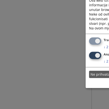
Ova web stra
informacije 
unutar brows
Neke od ovi
fukcionisat
stvari (npr.
Na ovom mjes
Tra
↓
2
Ana
↓
2
Ne prihva