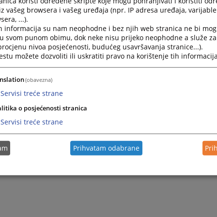
nica koristi određene skripte koje mogu pohranjivati i koristiti od
iz vašeg browsera i vašeg uređaja (npr. IP adresa uređaja, varijable 
era, ...).
h informacija su nam neophodne i bez njih web stranica ne bi mog
i u svom punom obimu, dok neke nisu prijeko neophodne a služe z
 procjenu nivoa posjećenosti, budućeg usavršavanja stranice...).
tu možete dozvoliti ili uskratiti pravo na korištenje tih informacija
nslation
(obavezna)
Servisi treće strane
litika o posjećenosti stranica
Servisi treće strane
tam
Prihvatam odabrane
Pri