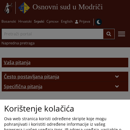
Osnovni sud u Modriči
Bosanski
Hrvatski
Srpski
Српски
English
Prijava
Napredna pretraga
Vaša pitanja
Često postavljana pitanja
Često postavljana pitanja
Specifična pitanja
Zemljišno-knjižni izvadak
Korištenje kolačića
Ova web stranica koristi određene skripte koje mogu
pohranjivati i koristiti određene informacije iz vašeg
browsera i vašeg uređaja (npr. IP adresa uređaja, varijable o