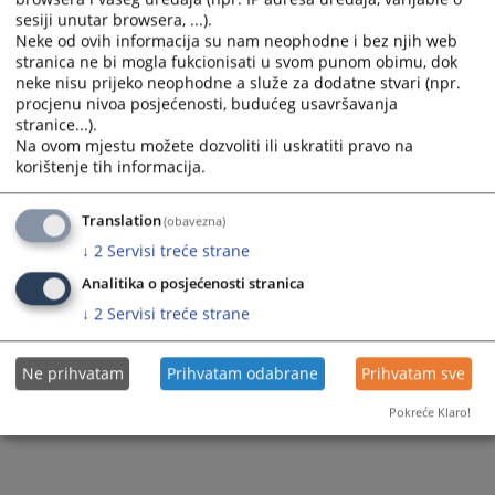
sesiji unutar browsera, ...).
Neke od ovih informacija su nam neophodne i bez njih web
stranica ne bi mogla fukcionisati u svom punom obimu, dok
neke nisu prijeko neophodne a služe za dodatne stvari (npr.
procjenu nivoa posjećenosti, budućeg usavršavanja
stranice...).
Na ovom mjestu možete dozvoliti ili uskratiti pravo na
korištenje tih informacija.
Translation
(obavezna)
↓
2
Servisi treće strane
Analitika o posjećenosti stranica
↓
2
Servisi treće strane
Ne prihvatam
Prihvatam odabrane
Prihvatam sve
Pokreće Klaro!