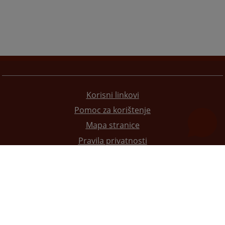
Korisni linkovi
Pomoc za korištenje
Mapa stranice
Pravila privatnosti
Redizajn web stranice je finansirala Evropska unija. Za njen sadržaj isključivo je odgovorno
Visoko sudsko i tužilačko vijeće BiH i ona ne odražava nužno stavove Evropske unije.