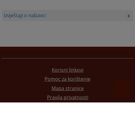
Izvještaji o nabavci
Korisni linkovi
Pomoc za korištenje
Mapa stranice
Pravila privatnosti
Redizajn web stranice je finansirala Evropska unija. Za njen sadržaj isključivo je odgovorno
Visoko sudsko i tužilačko vijeće BiH i ona ne odražava nužno stavove Evropske unije.