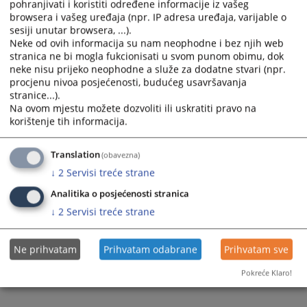
pohranjivati i koristiti određene informacije iz vašeg
and
and
browsera i vašeg uređaja (npr. IP adresa uređaja, varijable o
select
select
sesiji unutar browsera, ...).
a
a
Neke od ovih informacija su nam neophodne i bez njih web
stranica ne bi mogla fukcionisati u svom punom obimu, dok
date.
date.
neke nisu prijeko neophodne a služe za dodatne stvari (npr.
Press
Press
procjenu nivoa posjećenosti, budućeg usavršavanja
the
the
stranice...).
question
question
Trenutno nema vijesti
Na ovom mjestu možete dozvoliti ili uskratiti pravo na
mark
mark
korištenje tih informacija.
key
key
to
to
Translation
(obavezna)
get
get
↓
2
Servisi treće strane
the
the
keyboard
keyboard
Analitika o posjećenosti stranica
shortcuts
shortcuts
↓
2
Servisi treće strane
for
for
changing
changing
Ne prihvatam
Prihvatam odabrane
Prihvatam sve
dates.
dates.
Pokreće Klaro!