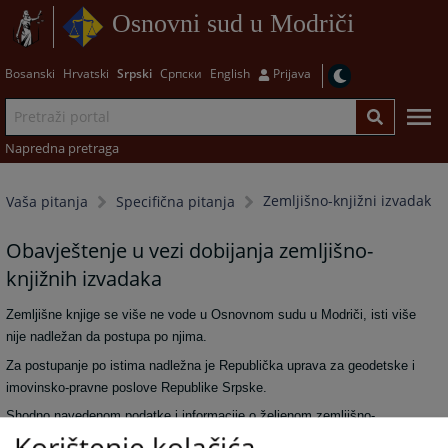
Osnovni sud u Modriči
Bosanski
Hrvatski
Srpski
Српски
English
Prijava
Napredna pretraga
Zemljišno-knjižni izvadak
Vaša pitanja
Specifična pitanja
Obavještenje u vezi dobijanja zemljišno-
knjižnih izvadaka
Zemljišne knjige se više ne vode u Osnovnom sudu u Modriči, isti više
nije nadležan da postupa po njima.
Za postupanje po istima nadležna je Republička uprava za geodetske i
imovinsko-pravne poslove Republike Srpske.
Shodno navedenom podatke i informacije o željenom zemljišno-
Korištenje kolačića
knjižnom izvadku možete dobiti u nadležnoj područnoj jedinici ili