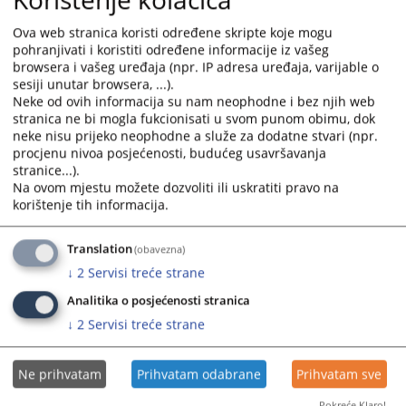
područnoj kancelariji.
Ova web stranica koristi određene skripte koje mogu
Za teritoriju opštine Modriča nadležna je PJ Modriča, broj telefona:
pohranjivati i koristiti određene informacije iz vašeg
053/812-220.
browsera i vašeg uređaja (npr. IP adresa uređaja, varijable o
Za teritoriju opštine Vukosavlje nadležna je PK Vukosavlje (pri PJ
sesiji unutar browsera, ...).
Neke od ovih informacija su nam neophodne i bez njih web
Modriča), broj telefona: 053/812-470.
stranica ne bi mogla fukcionisati u svom punom obimu, dok
neke nisu prijeko neophodne a služe za dodatne stvari (npr.
procjenu nivoa posjećenosti, budućeg usavršavanja
3244
PREGLEDA
stranice...).
Na ovom mjestu možete dozvoliti ili uskratiti pravo na
korištenje tih informacija.
Translation
(obavezna)
↓
2
Servisi treće strane
Analitika o posjećenosti stranica
↓
2
Servisi treće strane
Ne prihvatam
Prihvatam odabrane
Prihvatam sve
Pokreće Klaro!