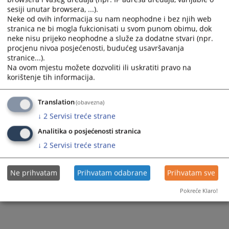
sesiji unutar browsera, ...).
Neke od ovih informacija su nam neophodne i bez njih web
stranica ne bi mogla fukcionisati u svom punom obimu, dok
neke nisu prijeko neophodne a služe za dodatne stvari (npr.
procjenu nivoa posjećenosti, budućeg usavršavanja
stranice...).
Na ovom mjestu možete dozvoliti ili uskratiti pravo na
korištenje tih informacija.
Translation
(obavezna)
↓
2
Servisi treće strane
Analitika o posjećenosti stranica
↓
2
Servisi treće strane
Ne prihvatam
Prihvatam odabrane
Prihvatam sve
Pokreće Klaro!