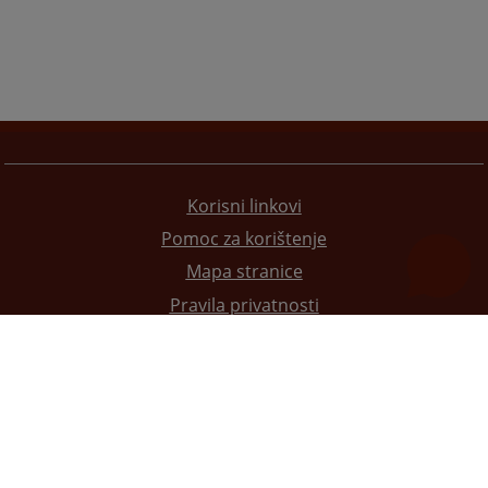
Korisni linkovi
Pomoc za korištenje
Mapa stranice
Pravila privatnosti
Redizajn web stranice je finansirala Evropska unija. Za njen sadržaj isključivo je odgovorno
Visoko sudsko i tužilačko vijeće BiH i ona ne odražava nužno stavove Evropske unije.