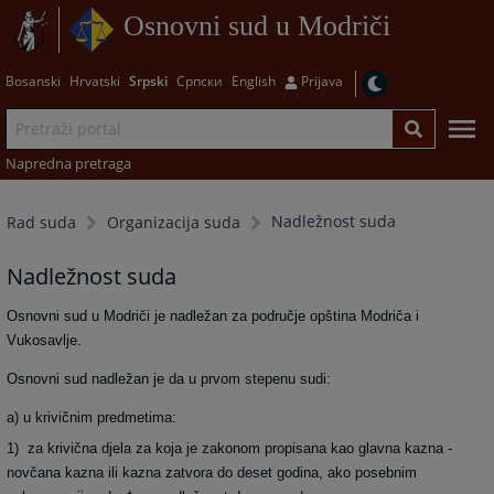
Osnovni sud u Modriči
Bosanski
Hrvatski
Srpski
Српски
English
Prijava
Napredna pretraga
Nadležnost suda
Rad suda
Organizacija suda
Nadležnost suda
Osnovni sud u Modriči je nadležan za područje opština Modriča i
Vukosavlje.
Osnovni sud nadležan je da u prvom stepenu sudi:
a) u krivičnim predmetima:
1) za krivična djela za koja je zakonom propisana kao glavna kazna -
novčana kazna ili kazna zatvora do deset godina, ako posebnim