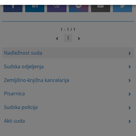
1 - 1 / 1
1
Nadležnost suda
Sudska odjeljenja
Zemljišno-knjižna kancelarija
Pisarnica
Sudska policija
Akti suda