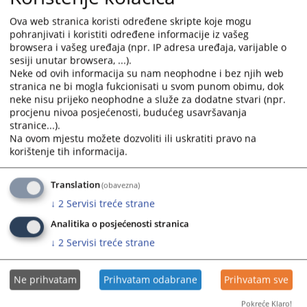
1) u svim prekršajnim predmetima,
Ova web stranica koristi određene skripte koje mogu
2) o zahtjevima za ponavljanje prekršajnog postupka;
pohranjivati i koristiti određene informacije iz vašeg
g) u drugim predmetima:
browsera i vašeg uređaja (npr. IP adresa uređaja, varijable o
sesiji unutar browsera, ...).
1) da sprovodi izvršni postupak, ako zakonom nije drugačije određeno;
Neke od ovih informacija su nam neophodne i bez njih web
2) da određuje mjere obezbjeđenja, ako zakonom nije drugačije
stranica ne bi mogla fukcionisati u svom punom obimu, dok
određeno;
neke nisu prijeko neophodne a služe za dodatne stvari (npr.
procjenu nivoa posjećenosti, budućeg usavršavanja
3) da rješava u posebnim postupcima, ako zakonom nije drugačije
stranice...).
određeno;
Na ovom mjestu možete dozvoliti ili uskratiti pravo na
korištenje tih informacija.
d) da obavlja zemljišno-knjižne poslove, u skladu sa zakonom;
4) da pruža pravnu pomoć sudovima u Bosni i Hercegovini;
Translation
(obavezna)
5) da vrši poslove međunarodne pravne pomoći, ako zakonom nije
↓
2
Servisi treće strane
određeno da neke od tih poslova vrši okružni sud;
Analitika o posjećenosti stranica
6) da vrši poslove upisa registracije udruženja građana;
↓
2
Servisi treće strane
7) da vrši druge poslove određene zakonom.
3355
PREGLEDA
Ne prihvatam
Prihvatam odabrane
Prihvatam sve
Pokreće Klaro!