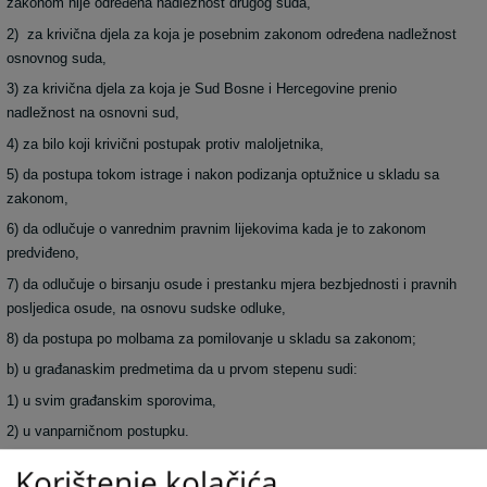
zakonom nije određena nadležnost drugog suda,
2) za krivična djela za koja je posebnim zakonom određena nadležnost
osnovnog suda,
3) za krivična djela za koja je Sud Bosne i Hercegovine prenio
nadležnost na osnovni sud,
4) za bilo koji krivični postupak protiv maloljetnika,
5) da postupa tokom istrage i nakon podizanja optužnice u skladu sa
zakonom,
6) da odlučuje o vanrednim pravnim lijekovima kada je to zakonom
predviđeno,
7) da odlučuje o birsanju osude i prestanku mjera bezbjednosti i pravnih
posljedica osude, na osnovu sudske odluke,
8) da postupa po molbama za pomilovanje u skladu sa zakonom;
b) u građanaskim predmetima da u prvom stepenu sudi:
1) u svim građanskim sporovima,
2) u vanparničnom postupku.
v) u prekršajnim predmetima:
Korištenje kolačića