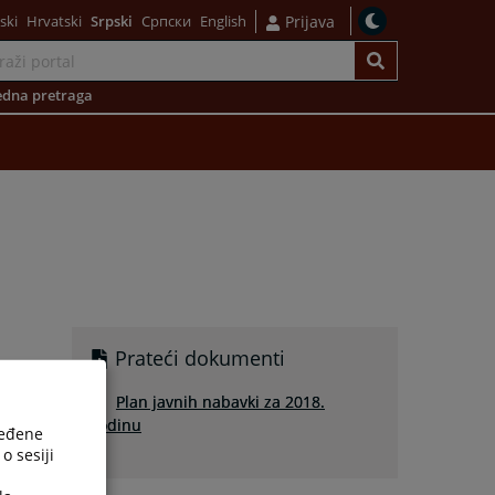
ski
Hrvatski
Srpski
Српски
English
Prijava
dna pretraga
Prateći dokumenti
Plan javnih nabavki za 2018.
godinu
ređene
o sesiji