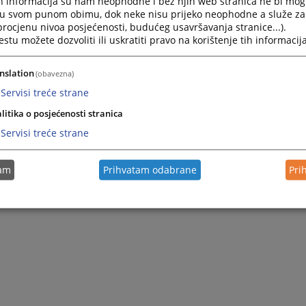
h informacija su nam neophodne i bez njih web stranica ne bi mog
i u svom punom obimu, dok neke nisu prijeko neophodne a služe z
 procjenu nivoa posjećenosti, budućeg usavršavanja stranice...).
tu možete dozvoliti ili uskratiti pravo na korištenje tih informacija
nslation
(obavezna)
Servisi treće strane
litika o posjećenosti stranica
Servisi treće strane
tam
Prihvatam odabrane
Pri