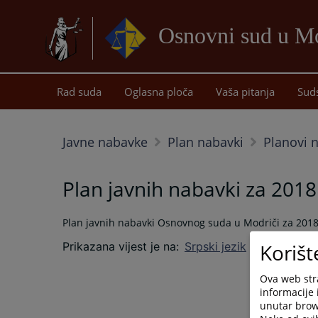
Osnovni sud u Mo
Rad suda
Oglasna ploča
Vaša pitanja
Sud
Javne nabavke
Plan nabavki
Planovi 
Plan javnih nabavki za 2018
Plan javnih nabavki Osnovnog suda u Modriči za 2018.
Korišt
Prikazana vijest je na
:
Srpski jezik
Ova web stra
informacije 
unutar brows