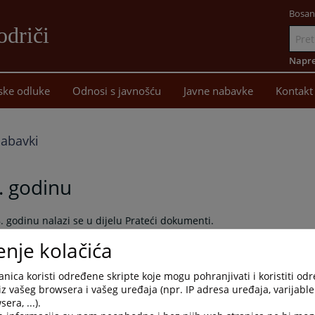
Bosan
driči
Idi
na
Napre
sadržaj
ske odluke
Odnosi s javnošću
Javne nabavke
Kontakt
nabavki
. godinu
 godinu nalazi se u dijelu Prateći dokumenti.
enje kolačića
nica koristi određene skripte koje mogu pohranjivati i koristiti od
iz vašeg browsera i vašeg uređaja (npr. IP adresa uređaja, varijable 
era, ...).