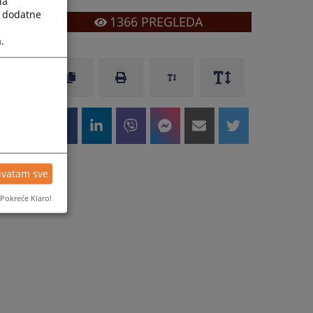
la
a dodatne
1366
PREGLEDA
.
hvatam sve
Pokreće Klaro!