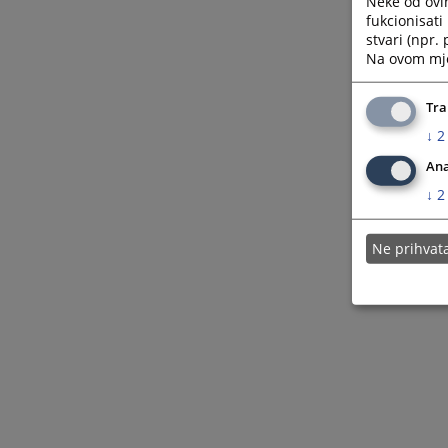
Neke od ovi
fukcionisat
stvari (npr.
Na ovom mjes
Tra
↓
2
Ana
↓
2
Ne prihva