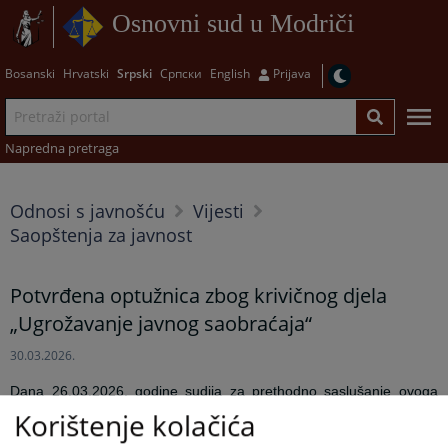
Osnovni sud u Modriči
Bosanski
Hrvatski
Srpski
Српски
English
Prijava
Napredna pretraga
Odnosi s javnošću
Vijesti
Saopštenja za javnost
Potvrđena optužnica zbog krivičnog djela
„Ugrožavanje javnog saobraćaja“
30.03.2026.
Dana 26.03.2026. godine sudija za prethodno saslušanje ovoga
suda potvrdio
je optužnicu protiv optuženog D.V. zbog krivičnog
Korištenje kolačića
djela „Ugrožavanje javnog saobraćaja“
iz člana 402. stav 3. u vezi