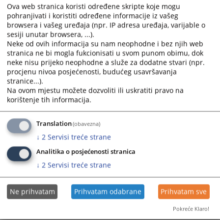
sa stavom 1. istog člana Krivičnog zakonika Republike Srpske.
Ova web stranica koristi određene skripte koje mogu
pohranjivati i koristiti određene informacije iz vašeg
browsera i vašeg uređaja (npr. IP adresa uređaja, varijable o
Napomena: „Potvrđivanje optužnice protiv određene osobe ne
sesiji unutar browsera, ...).
znači da je ta osoba zaista i odgovorna za počinjenje krivičnog
Neke od ovih informacija su nam neophodne i bez njih web
djela. Prema principu presumpcije nevinosti, svako se smatra
stranica ne bi mogla fukcionisati u svom punom obimu, dok
nevinim za krivično djelo dok se pravosnažnom presudom ne utvrdi
neke nisu prijeko neophodne a služe za dodatne stvari (npr.
njegova krivica.“
procjenu nivoa posjećenosti, budućeg usavršavanja
stranice...).
Prikazana vijest je na
:
Srpski jezik
Na ovom mjestu možete dozvoliti ili uskratiti pravo na
korištenje tih informacija.
101
PREGLEDA
Translation
(obavezna)
↓
2
Servisi treće strane
Analitika o posjećenosti stranica
↓
2
Servisi treće strane
Ne prihvatam
Prihvatam odabrane
Prihvatam sve
Pokreće Klaro!