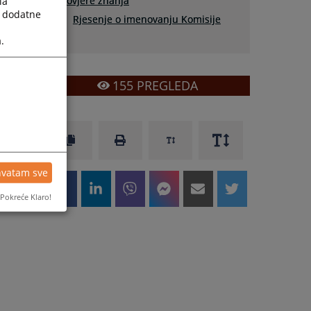
provjere znanja
la
a dodatne
Rjesenje o imenovanju Komisije
.
155
PREGLEDA
hvatam sve
Pokreće Klaro!