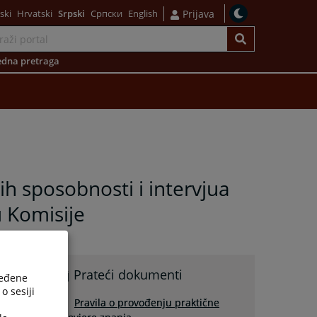
ski
Hrvatski
Srpski
Српски
English
Prijava
dna pretraga
ih sposobnosti i intervjua
u Komisije
Prateći dokumenti
ređene
o sesiji
Pravila o provođenju praktične