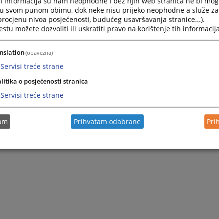
h informacija su nam neophodne i bez njih web stranica ne bi mog
i u svom punom obimu, dok neke nisu prijeko neophodne a služe z
 procjenu nivoa posjećenosti, budućeg usavršavanja stranice...).
tu možete dozvoliti ili uskratiti pravo na korištenje tih informacija
nslation
(obavezna)
Servisi treće strane
h i stručnih sposobnosti i intervuja za radno mjesto daktilograf-zapisničar broj:
vođenje postupka izbora "daktilografa-zapisničara", putem Javnog konkursa u
litika o posjećenosti stranica
ogledati u dijelu Prateći dokumenti.
Servisi treće strane
tam
Prihvatam odabrane
Pri