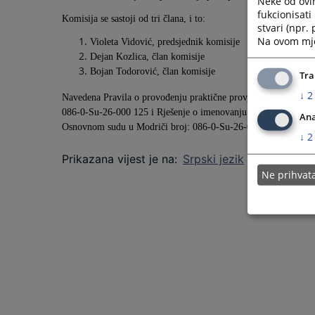
Neke od ovi
fukcionisat
Komisija se sastoji od tri člana, i to:
stvari (npr.
Na ovom mjes
Violeta Vidović, predsjednik komisije
Dejan Kozlica, član komisije
Bojan Todorović, član komisije
Tra
↓
2
Navedena
Pravila o provođenju praktične provjere znanja, radni
086-0-Su-26-000 125 i Rješenje o imenovanju Komisije za spro
Ana
Osnovnom sudu u Modriči
broj: 086-0-Su-26-000 125
možete p
↓
2
Prikazana vijest je na
:
Srpski jezik
Ne prihva