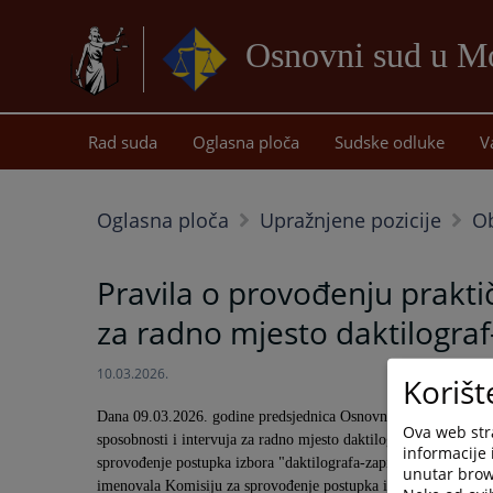
Osnovni sud u Mo
Rad suda
Oglasna ploča
Sudske odluke
V
Oglasna ploča
Upražnjene pozicije
Ob
Pravila o provođenju praktič
za radno mjesto daktilograf
10.03.2026.
Korišt
Dana 09.03.2026. godine predsjednica Osnovnog suda u Modriči j
Ova web stra
sposobnosti i intervuja za radno mjesto daktilograf-zapisničar
informacije 
sprovođenje postupka izbora "daktilografa-zapisničara", put
unutar brows
imenovala Komisiju za sprovođenje postupka izbora "daktilogra