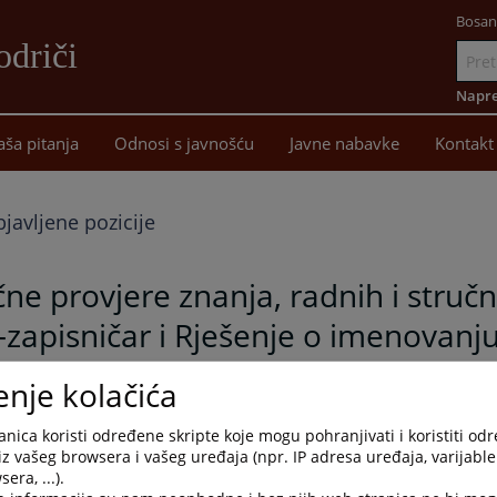
Bosan
driči
Idi
na
Napre
sadržaj
aša pitanja
Odnosi s javnošću
Javne nabavke
Kontakt
javljene pozicije
ne provjere znanja, radnih i stručn
-zapisničar i Rješenje o imenovanj
enje kolačića
e utvrdila Pravila o provođenju praktične provjere znanja, radnih i stručnih
nica koristi određene skripte koje mogu pohranjivati i koristiti od
 broj: 086-0-Su-26-000 125 i donijela Rješenje o imenovanju Komisije za
iz vašeg browsera i vašeg uređaja (npr. IP adresa uređaja, varijable 
em Javnog konkursa u Osnovnom sudu u Modriči broj: 086-0-Su-26-000 125
era, ...).
fa-zapisničara".