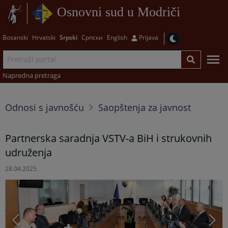
Osnovni sud u Modriči
Bosanski
Hrvatski
Srpski
Српски
English
Prijava
Napredna pretraga
Odnosi s javnošću
Saopštenja za javnost
Partnerska saradnja VSTV-a BiH i strukovnih
udruženja
28.04.2025.