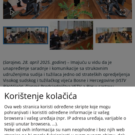
(
Sarajevo, 28. april 2025. godine
) – Imajuću u vidu da je
unapređenje saradnje i komunikacije sa strukovnim
udruženjima sudija i tužilaca jedno od strateških opredjeljenja
Visokog sudskog i tužilačkog vijeća Bosne i Hercegovine (
VSTV
BiH/Vijeće
), članovi Predsjedništva VSTV-a BiH u sastavu
predsjednik Sanin Bogunić, potpredsjednici Sanela
Korištenje kolačića
Gorušanović Butigan i Velimir Ninković i stalni član Vijeća Sedin
Idrizović, održali su sastanak sa strukovim udruženjima sudija i
Ova web stranica koristi određene skripte koje mogu
tužilaca u Bosni i Hercegovini.
pohranjivati i koristiti određene informacije iz vašeg
browsera i vašeg uređaja (npr. IP adresa uređaja, varijable o
Ispred strukovnih udruženja, sastanku su prisustvovali Halida
sesiji unutar browsera, ...).
Vrabac, zamjenica predsjednice Udruženja tužilaca Republike
Neke od ovih informacija su nam neophodne i bez njih web
Srpske (
RS
), Duško Miloica, predsjednik Udruženje sudija Bosne