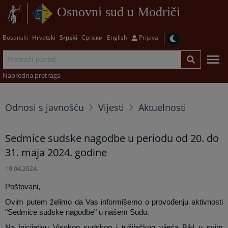
Osnovni sud u Modriči
Bosanski
Hrvatski
Srpski
Српски
English
Prijava
Napredna pretraga
Odnosi s javnošću
Vijesti
Aktuelnosti
Sedmice sudske nagodbe u periodu od 20. do
31. maja 2024. godine
19.04.2024.
Poštovani,
Ovim putem želimo da Vas informišemo o provođenju aktivnosti
"Sedmice sudske nagodbe" u našem Sudu.
Na inicijativu Visokog sudskog i tužilačkog vijeća BiH u svim