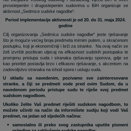
prvostepenim i drugostepenim sudovima u BiH organizuje se
aktivnost „Sedmice sudske nagodbe“.
Period implementacije aktivnosti je od 20. do 31. maja 2024.
godine
Cilj organizovanja „Sedmica sudske nagodbe“ jeste rješavanje
što je moguće većeg broja predmeta mirnim putem, u skraćenom
postupku, koji je ekonomičniji i brži za stranke.
Na ovaj način se
želi izvršiti pozitivan utjecaj na efikasnost sudskih postupaka te
promjenu pristupa suda i stranaka rješavanju sporova, gdje se
kao prioritet postavlja brzo i efikasno rješavanje, s akcentom na
zadovoljstvo stranaka na ishod spora i uslugu suda.
U skladu sa navedenim, pozivamo sve zainteresovane
stranke, a čiji se predmeti vode pred ovim Sudom, da u
navedenom periodu pristupe sudu te riješe svoj predmet
sudskom nagodbom.
Ukoliko želite Vaš predmet riješiti sudskom nagodbom, to
možete učiniti na način da informišete sudiju koji vodi Vaš
predmet, na jedan od sljedećih načina:
samostalno ili preko svog zastupnika uputite pismeni
prijedlog za zaključenje sudske nagodbe;