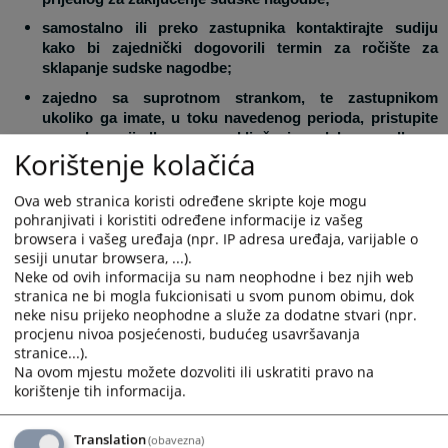
samostalno ili preko zastupnika kontaktirajte sudiju
kako bi zajednički dogovorili termin za ročište za
sklapanje sudske nagodbe;
zajedno sa suprotnom strankom, te zastupnikom
ukoliko ga imate, u toku navedenog perioda, pristupite
na sud sa prijedlogom za zaključenje sudske nagodbe.
Korištenje kolačića
Prednosti sudske nagodbe
Ova web stranica koristi određene skripte koje mogu
Sudska nagodba predstavlja:
pohranjivati i koristiti određene informacije iz vašeg
Kraći i efikasniji postupak
browsera i vašeg uređaja (npr. IP adresa uređaja, varijable o
sesiji unutar browsera, ...).
Vaš spor se okončava zaključivanjem sudske nagodbe pred
Neke od ovih informacija su nam neophodne i bez njih web
prvostepenim sudom. Sporazum stranaka se unosi u zapisnik
stranica ne bi mogla fukcionisati u svom punom obimu, dok
koji stranke potpisuju. Sudska nagodba ima status izvršne
neke nisu prijeko neophodne a služe za dodatne stvari (npr.
isprave, bez drugostepenog žalbenog postupka u predmetu.
procjenu nivoa posjećenosti, budućeg usavršavanja
Jeftiniji postupak
stranice...).
Na ovom mjestu možete dozvoliti ili uskratiti pravo na
Sudska nagodba je privilegovana sa aspekta plaćanja sudske
korištenje tih informacija.
takse, a prema odredbama Zakona o sudskim taksama.
Zaključivanje sporazuma među strankama znatno skraćuje
vrijeme trajanja spora, te na taj način reducira i ostale potencijalne
Translation
(obavezna)