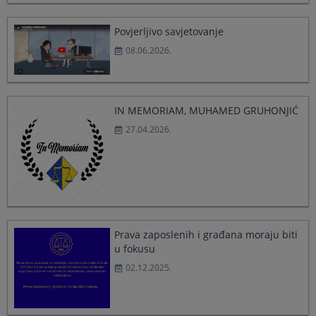
a
a
date.
date.
Povjerljivo savjetovanje
Press
Press
08.06.2026.
the
the
question
question
mark
mark
key
key
to
to
IN MEMORIAM, MUHAMED GRUHONJIĆ
get
get
27.04.2026.
the
the
keyboard
keyboard
shortcuts
shortcuts
for
for
changing
changing
dates.
dates.
Prava zaposlenih i građana moraju biti
u fokusu
02.12.2025.