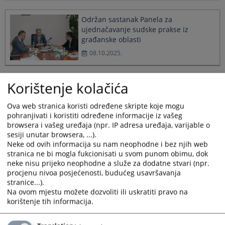
Održan sastanak Panela za
ujednačavanje sudske prakse iz
građanske oblasti
08.10.2025.
Korištenje kolačića
Korištenje vještačke inteligencije u
harmonizaciji sudske prakse
Ova web stranica koristi određene skripte koje mogu
02.09.2025.
pohranjivati i koristiti određene informacije iz vašeg
browsera i vašeg uređaja (npr. IP adresa uređaja, varijable o
sesiji unutar browsera, ...).
Nova Pravila o radu Panela za
Neke od ovih informacija su nam neophodne i bez njih web
stranica ne bi mogla fukcionisati u svom punom obimu, dok
ujednačavanje sudske prakse u BiH
neke nisu prijeko neophodne a služe za dodatne stvari (npr.
15.07.2025.
procjenu nivoa posjećenosti, budućeg usavršavanja
stranice...).
Na ovom mjestu možete dozvoliti ili uskratiti pravo na
korištenje tih informacija.