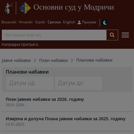
Основни суд у Модричи
Bosanski
Hrvatski
Srpski
Српски
English
Пријава
Напредна претрага
Планoви набавки
Јавне набавке
План набавки
Планoви набавки
Navigate
Navigate
План јавних набавки за 2026. годину
forward
forward
20.01.2026.
to
to
interact
interact
Измјена и допуна Плана јавних набавки за 2025. годину
with
with
23.01.2025.
the
the
calendar
calendar