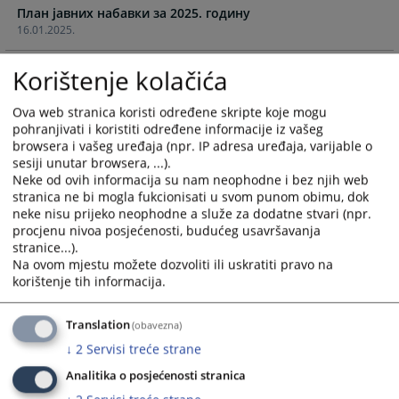
План јавних набавки за 2025. годину
and
and
16.01.2025.
select
select
a
a
План јавних набавки за 2024. годину
Korištenje kolačića
date.
date.
18.01.2024.
Press
Press
the
the
Ova web stranica koristi određene skripte koje mogu
pohranjivati i koristiti određene informacije iz vašeg
План јавних набавки за 2023. годину
question
question
browsera i vašeg uređaja (npr. IP adresa uređaja, varijable o
20.01.2023.
mark
mark
sesiji unutar browsera, ...).
key
key
Neke od ovih informacija su nam neophodne i bez njih web
План јавних набавки за 2022. годину
to
to
stranica ne bi mogla fukcionisati u svom punom obimu, dok
21.01.2022.
get
get
neke nisu prijeko neophodne a služe za dodatne stvari (npr.
the
the
procjenu nivoa posjećenosti, budućeg usavršavanja
План јавних набавки за 2021. годину
stranice...).
keyboard
keyboard
26.01.2021.
Na ovom mjestu možete dozvoliti ili uskratiti pravo na
shortcuts
shortcuts
korištenje tih informacija.
for
for
План јавних набавки за 2020. годину
changing
changing
31.01.2020.
Translation
(obavezna)
dates.
dates.
↓
2
Servisi treće strane
План јавних набавки за 2019. годину
Analitika o posjećenosti stranica
31.01.2019.