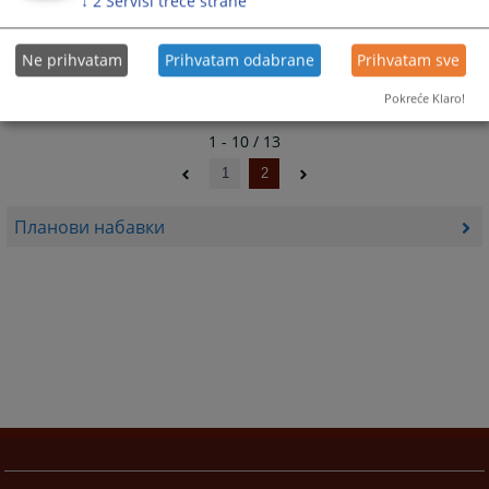
↓
2
Servisi treće strane
План јавних набавки за 2018. годину
Ne prihvatam
Prihvatam odabrane
Prihvatam sve
Pokreće Klaro!
1 - 10 / 13
1
2
Планoви набавки