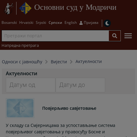
Основни суд у Модричи
Bosanski
Hrvatski
Srpski
Српски
English
Пријава
Напредна претрага
Актуелности
Односи с јавношћу
Вијести
Актуелности
Navigate
Navigate
forward
forward
Повјерљиво савјетовање
to
to
interact
interact
with
with
У складу са Смјерницама за успостављање система
the
the
повјерљивог савјетовања у правосуђу Босне и
calendar
calendar