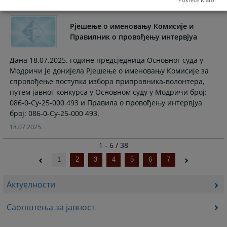
Pokreće Klaro!
Рјешење о именовању Комисије и
Правилник о провођењу интервјуа
Дана 18.07.2025. године предсједница Основног суда у
Модричи је донијела Рјешење о именовању Комисије за
спровођење поступка избора приправника-волонтера,
путем јавног конкурса у Основном суду у Модричи број:
086-0-Су-25-000 493 и Правила о провођењу интервјуа
број: 086-0-Су-25-000 493.
18.07.2025.
1 - 6 / 38
1
2
3
4
5
6
7
Актуелности
Саопштења за јавност