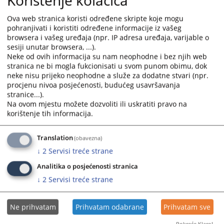
Korištenje kolačića
замјеницом предсједнице суда Ренатом Стојановић-
Кузмановић и њеним сарадницима.
Ova web stranica koristi određene skripte koje mogu
24.10.2025.
pohranjivati i koristiti određene informacije iz vašeg
browsera i vašeg uređaja (npr. IP adresa uređaja, varijable o
sesiji unutar browsera, ...).
Састанак са предсједницом Окружног
Neke od ovih informacija su nam neophodne i bez njih web
stranica ne bi mogla fukcionisati u svom punom obimu, dok
суда у Добоју
neke nisu prijeko neophodne a služe za dodatne stvari (npr.
procjenu nivoa posjećenosti, budućeg usavršavanja
Дана 20.10.2025. године предсједница Окружног суда у
stranice...).
Добоју Славица Бамбуловић са својим сарадником,
Na ovom mjestu možete dozvoliti ili uskratiti pravo na
одржала је радни састанак са предсједницом Основног
korištenje tih informacija.
суда у Модричи и њеним сарадницима.
23.10.2025.
Translation
(obavezna)
↓
2
Servisi treće strane
Седмице судске нагодбе у периоду од
Analitika o posjećenosti stranica
03. до 14. новембра 2025. године
↓
2
Servisi treće strane
Седмице судске нагодбе у Основном суду у Модричи у
Ne prihvatam
Prihvatam odabrane
Prihvatam sve
периоду од 03. до 14. новембра 2025. године.
16.10.2025.