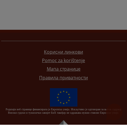
Корисни линкови
Pomoc za korištenje
Мапа странице
Правила приватности
Редизајн веб странице финансирала је Европска унија. Искључиво је одговоран за његов садржај
Високи судски и тужилачки савијет БиХ такођер не одражава нужно ставове Европске уније.