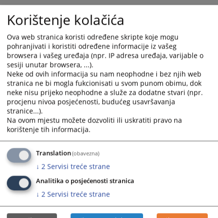
Korištenje kolačića
Ova web stranica koristi određene skripte koje mogu
pohranjivati i koristiti određene informacije iz vašeg
browsera i vašeg uređaja (npr. IP adresa uređaja, varijable o
sesiji unutar browsera, ...).
Neke od ovih informacija su nam neophodne i bez njih web
stranica ne bi mogla fukcionisati u svom punom obimu, dok
neke nisu prijeko neophodne a služe za dodatne stvari (npr.
procjenu nivoa posjećenosti, budućeg usavršavanja
stranice...).
Na ovom mjestu možete dozvoliti ili uskratiti pravo na
korištenje tih informacija.
Translation
(obavezna)
↓
2
Servisi treće strane
Analitika o posjećenosti stranica
↓
2
Servisi treće strane