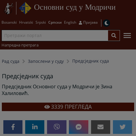
Основни суд у Модричи
Bosanski
Hrvatski
Srpski
Српски
English
Пријава
Напредна претрага
Предсједник суда
Рад суда
Запослени у суду
Предсједник суда
Предсједник Основног суда у Модричи је Зина
Халиловић.
3339
ПРЕГЛЕДА