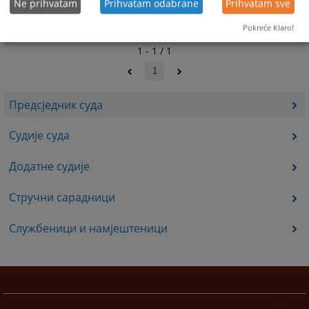
Ne prihvatam
Prihvatam odabrane
Prihvatam sve
Pokreće Klaro!
1 - 1 / 1
1
Предсједник суда
Судије суда
Додатне судије
Стручни сарадници
Службеници и намјештеници