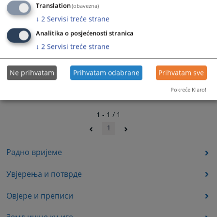
Translation
(obavezna)
↓
2
Servisi treće strane
Analitika o posjećenosti stranica
↓
2
Servisi treće strane
Ne prihvatam
Prihvatam odabrane
Prihvatam sve
Pokreće Klaro!
1 - 1 / 1
1
Радно вријеме
Увјерења и потврде
Овјере и преписи