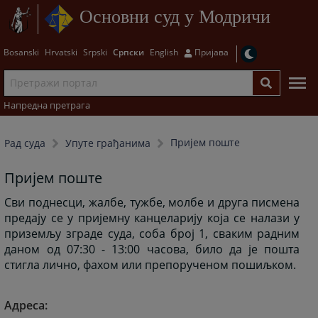
Основни суд у Модричи
Bosanski
Hrvatski
Srpski
Српски
English
Пријава
Напредна претрага
Пријем поште
Рад суда
Упуте грађанима
Пријем поште
Сви поднесци, жалбе, тужбе, молбе и друга писмена
предају се у пријемну канцеларију која се налази у
приземљу зграде суда, соба број 1, сваким радним
даном од 07:30 -
13:00 часова, било да је пошта
стигла лично, фаxом или препорученом пошиљком.
Адреса: