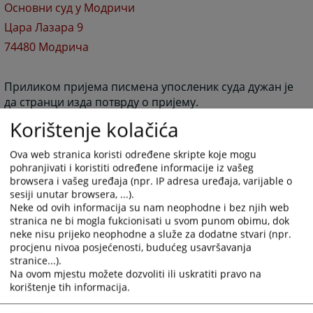
Основни суд у Модричи
Цара Лазара 9
74480 Модрича
Приликом пријема писмена упосленик суда дужан је
да странци изда потврду о пријему.
Приликом предаје документа потребно је платити
Korištenje kolačića
прописану судску таксу.
Ova web stranica koristi određene skripte koje mogu
1743
ПРЕГЛЕДА
pohranjivati i koristiti određene informacije iz vašeg
browsera i vašeg uređaja (npr. IP adresa uređaja, varijable o
sesiji unutar browsera, ...).
Neke od ovih informacija su nam neophodne i bez njih web
stranica ne bi mogla fukcionisati u svom punom obimu, dok
neke nisu prijeko neophodne a služe za dodatne stvari (npr.
procjenu nivoa posjećenosti, budućeg usavršavanja
stranice...).
Na ovom mjestu možete dozvoliti ili uskratiti pravo na
korištenje tih informacija.