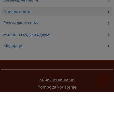
Земљишне књиге
Пријем поште
Разгледање списа
Жалбе на судске одлуке
Медијација
Корисни линкови
Pomoc za korištenje
Мапа странице
Правила приватности