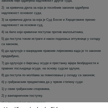
законом није одређена надлежност другог суда,
2) за кривична дјела за која је посебним законом одређена
надлежност основног суда,
3) за кривична дјела за која је Суд Босне и Херцеговине пренио
надлежност на основни суд,
4) за било који кривични поступак против малољетника,
5) да поступа током истраге и након подизања оптужнице у складу
са законом,
6) да одлучује о ванредним правним лијековима када је то законом
предвиђено,
7) да одлучује о бирсању осуде и престанку мјера безбједности и
правних посљедица осуде, на основу судске одлуке,
8) да поступа по молбама за помиловање у складу са законом;
б) у грађанаским предметима да у првом степену суди:
1) у свим грађанским споровима,
2) у ванпарничном поступку.
в) у прекршајним предметима: