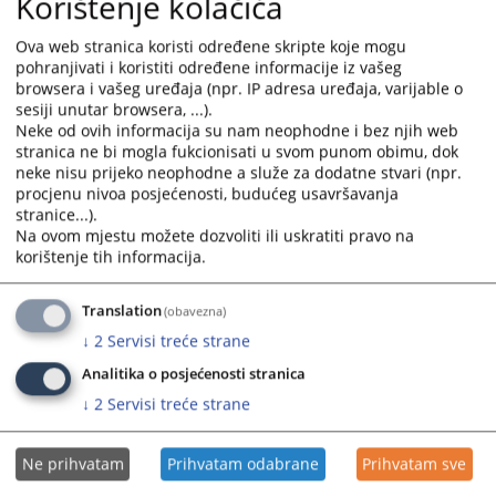
Korištenje kolačića
1) у свим прекршајним предметима,
2) о захтјевима за понављање прекршајног поступка;
Ova web stranica koristi određene skripte koje mogu
pohranjivati i koristiti određene informacije iz vašeg
г) у другим предметима:
browsera i vašeg uređaja (npr. IP adresa uređaja, varijable o
1) да спроводи извршни поступак, ако законом није другачије
sesiji unutar browsera, ...).
одређено;
Neke od ovih informacija su nam neophodne i bez njih web
stranica ne bi mogla fukcionisati u svom punom obimu, dok
2) да одређује мјере обезбјеђења, ако законом није другачије
neke nisu prijeko neophodne a služe za dodatne stvari (npr.
одређено;
procjenu nivoa posjećenosti, budućeg usavršavanja
3) да рјешава у посебним поступцима, ако законом није другачије
stranice...).
Na ovom mjestu možete dozvoliti ili uskratiti pravo na
одређено;
korištenje tih informacija.
д) да обавља земљишно-књижне послове, у складу са законом;
4) да пружа правну помоћ судовима у Босни и Херцеговини;
Translation
(obavezna)
5) да врши послове међународне правне помоћи, ако законом није
↓
2
Servisi treće strane
одређено да неке од тих послова врши окружни суд;
Analitika o posjećenosti stranica
6) да врши послове уписа регистрације удружења грађана;
↓
2
Servisi treće strane
7) да врши друге послове одређене законом.
3361
ПРЕГЛЕДА
Ne prihvatam
Prihvatam odabrane
Prihvatam sve