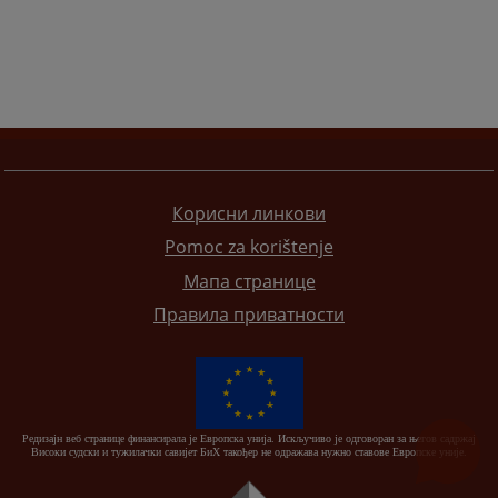
Корисни линкови
Pomoc za korištenje
Мапа странице
Правила приватности
Редизајн веб странице финансирала је Европска унија. Искључиво је одговоран за његов садржај
Високи судски и тужилачки савијет БиХ такођер не одражава нужно ставове Европске уније.