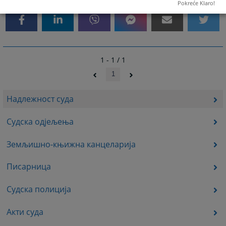
Pokreće Klaro!
1 - 1 / 1
1
Надлежност суда
Судска одјељења
Земљишно-књижна канцеларија
Писарница
Судска полиција
Акти суда