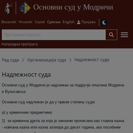
Основни суд у Модричи
Bosanski
Hrvatski
Srpski
Српски
English
Пријава
Напредна претрага
Надлежност суда
Рад суда
Организација суда
Надлежност суда
Основни суд у Модричи је надлежан за подручје општина Модрича
и Вукосавље.
Основни суд надлежан је да у првом степену суди:
а) у кривичним предметима:
1) за кривична дјела за која је законом прописана као главна казна
- новчана казна или казна затвора до десет година, ако посебним