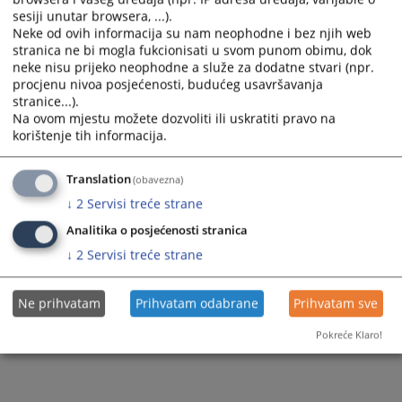
sesiji unutar browsera, ...).
Neke od ovih informacija su nam neophodne i bez njih web
stranica ne bi mogla fukcionisati u svom punom obimu, dok
neke nisu prijeko neophodne a služe za dodatne stvari (npr.
procjenu nivoa posjećenosti, budućeg usavršavanja
stranice...).
Na ovom mjestu možete dozvoliti ili uskratiti pravo na
korištenje tih informacija.
Translation
(obavezna)
↓
2
Servisi treće strane
Analitika o posjećenosti stranica
↓
2
Servisi treće strane
Ne prihvatam
Prihvatam odabrane
Prihvatam sve
Pokreće Klaro!