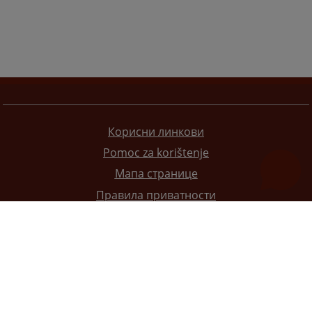
Корисни линкови
Pomoc za korištenje
Мапа странице
Правила приватности
Редизајн веб странице финансирала је Европска унија. Искључиво је одговоран за његов садржај
Високи судски и тужилачки савијет БиХ такођер не одражава нужно ставове Европске уније.