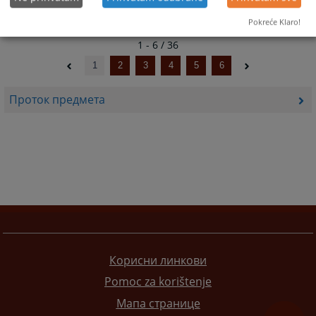
Pokreće Klaro!
1 - 6 / 36
1
2
3
4
5
6
Проток предмета
Корисни линкови
Pomoc za korištenje
Мапа странице