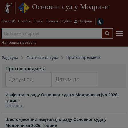
Основни суд у Модричи
Bosanski
Hrvatski
Srpski
Српски
English
Пријава
Напредна претрага
Проток предмета
Рад суда
Статистика суда
Проток предмета
Navigate
Navigate
Извјештај о раду Основног суда у Модричи за јул 2026.
forward
forward
године
to
to
03.08.2026.
interact
interact
with
with
Шестомјесечни извјештај о раду Основног суда у
the
the
Модричи за 2026. године
calendar
calendar