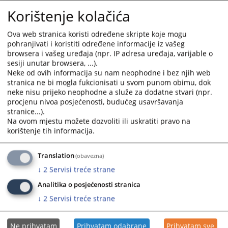
07.07.2026.
and
and
Korištenje kolačića
select
select
Извјештај о раду Основног суда у Модричи за мај 2026.
a
a
Ova web stranica koristi određene skripte koje mogu
године
date.
date.
pohranjivati i koristiti određene informacije iz vašeg
02.06.2026.
Press
Press
browsera i vašeg uređaja (npr. IP adresa uređaja, varijable o
sesiji unutar browsera, ...).
the
the
Извјештај о раду Основног суда у Модричи за април
Neke od ovih informacija su nam neophodne i bez njih web
question
question
stranica ne bi mogla fukcionisati u svom punom obimu, dok
2026. године
mark
mark
neke nisu prijeko neophodne a služe za dodatne stvari (npr.
05.05.2026.
key
key
procjenu nivoa posjećenosti, budućeg usavršavanja
to
to
stranice...).
Извјештај о раду Основног суда у Модричи за период
get
get
Na ovom mjestu možete dozvoliti ili uskratiti pravo na
01.01.-31.03.2026. године
korištenje tih informacija.
the
the
14.04.2026.
keyboard
keyboard
shortcuts
shortcuts
Translation
(obavezna)
Извјештај о раду Основног суда у Модричи за фебруар
for
for
↓
2
Servisi treće strane
2026. године
changing
changing
04.03.2026.
Analitika o posjećenosti stranica
dates.
dates.
↓
2
Servisi treće strane
Ne prihvatam
Prihvatam odabrane
Prihvatam sve