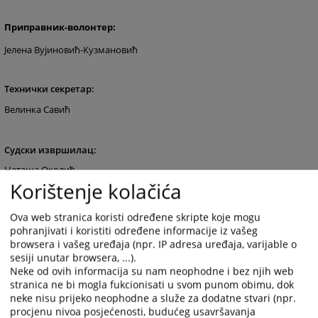
Приправник-волонтер:
Јелена Вујиновић-Кузмановић
Технички секретар:
Велинка Савић
Судски извршилац:
Наташа Околић
Korištenje kolačića
Уписничари:
Ova web stranica koristi određene skripte koje mogu
pohranjivati i koristiti određene informacije iz vašeg
Данијела Башић
browsera i vašeg uređaja (npr. IP adresa uređaja, varijable o
Драгана Марић
sesiji unutar browsera, ...).
Дражена Петровић
Neke od ovih informacija su nam neophodne i bez njih web
stranica ne bi mogla fukcionisati u svom punom obimu, dok
Гордана Јелић
neke nisu prijeko neophodne a služe za dodatne stvari (npr.
Слађана Секулић
procjenu nivoa posjećenosti, budućeg usavršavanja