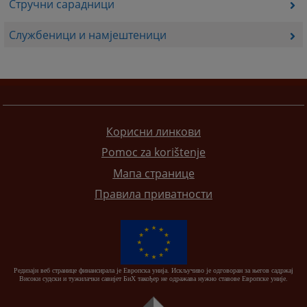
Стручни сарадници
Службеници и намјештеници
Корисни линкови
Pomoc za korištenje
Мапа странице
Правила приватности
Редизајн веб странице финансирала је Европска унија. Искључиво је одговоран за његов садржај
Високи судски и тужилачки савијет БиХ такођер не одражава нужно ставове Европске уније.