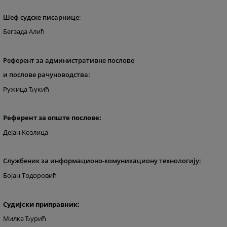
Шеф судске писарнице
:
Бегзада Алић
Референт за административне послове
и послове рачуноводства:
Ружица Ђукић
Р
еферент за опште послове:
Дејан Козлица
Службеник за информационо-комуникациону технологију:
Бојан Тодоровић
Судијски приправник:
Милка Ђурић