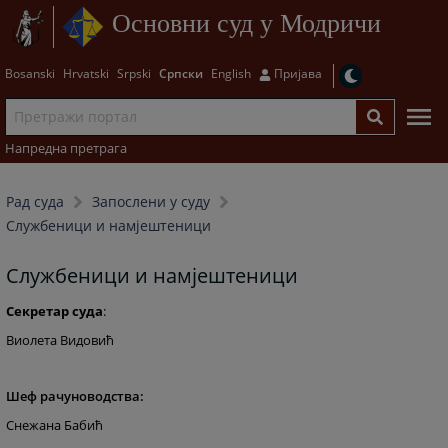
Основни суд у Модричи
Bosanski
Hrvatski
Srpski
Српски
English
Пријава
Напредна претрага
Рад суда
Запослени у суду
Службеници и намјештеници
Службеници и намјештеници
Секретар суда
:
Виолета Видовић
Шеф рачуноводства:
Снежана Бабић