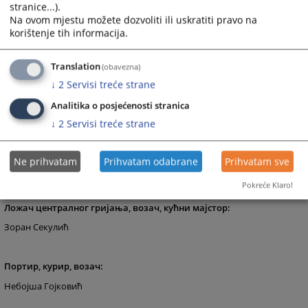
stranice...).
Здравка Миладиновић
Na ovom mjestu možete dozvoliti ili uskratiti pravo na
korištenje tih informacija.
Дактилографи-записничари:
Translation
(obavezna)
Денис Грабовац
↓
2
Servisi treće strane
Драгана Јелић
Analitika o posjećenosti stranica
Горан Ковачевић
↓
2
Servisi treće strane
Слободанка Остојић
Станко Лукић
Ne prihvatam
Prihvatam odabrane
Prihvatam sve
Весна Лончаревић
Pokreće Klaro!
Ложач централног гријања, возач, кућни мајстор:
Зоран Секулић
Портир, курир, возач:
Небојша Гојковић