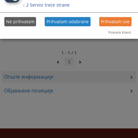
↓
2
Servisi treće strane
Ne prihvatam
Prihvatam odabrane
Prihvatam sve
Pokreće Klaro!
1 - 1 / 1
1
Опште информације
Објављене позиције