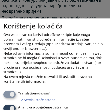
расписати конкурс или јавни оглас ради заснивања
радног односа у суду на одређено или на
неодређено вријеме.
Потребе за одређеним радницима пријављују се
заједно са расписаним конкурсом или јавним
Korištenje kolačića
огласом Заводу за запошљавање Републике Српске.
Расписани конкурс или јавни оглас објављују се
Ova web stranica koristi određene skripte koje mogu
јавно путем дневног листа: "Глас Српске".
pohranjivati i koristiti određene informacije iz vašeg
browsera i vašeg uređaja (npr. IP adresa uređaja, varijable o
Општи и посебни услови које требају испуњавати
sesiji unutar browsera, ...).
кандидати за заснивање радног односа биће
Neke od ovih informacija su nam neophodne i bez njih web
наведени у огласу.
stranica ne bi mogla fukcionisati u svom punom obimu, dok
neke nisu prijeko neophodne a služe za dodatne stvari (npr.
Све молбе за пријем у радни однос предају се у
procjenu nivoa posjećenosti, budućeg usavršavanja
пријемну канцеларију Основног суда у Модричи
stranice...).
(соба број 1).
Na ovom mjestu možete dozvoliti ili uskratiti pravo na
korištenje tih informacija.
2975
ПРЕГЛЕДА
Translation
(obavezna)
↓
2
Servisi treće strane
Analitika o posjećenosti stranica