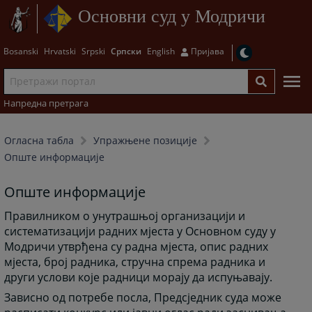
Основни суд у Модричи
Bosanski
Hrvatski
Srpski
Српски
English
Пријава
Напредна претрага
Огласна табла
Упражњене позиције
Опште информације
Опште информације
Правилником о унутрашњој организацији и
систематизацији радних мјеста у Основном суду у
Модричи утврђена су радна мјеста, опис радних
мјеста, број радника, стручна спрема радника и
други услови које радници морају да испуњавају.
Зависно од потребе посла, Предсједник суда може