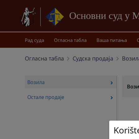
Основни суд у 
Рад суда
Огласна табла
Ваша питања
Возил
Огласна табла
Судска продаја
Возила
Воз
Остале продаје
Korišt