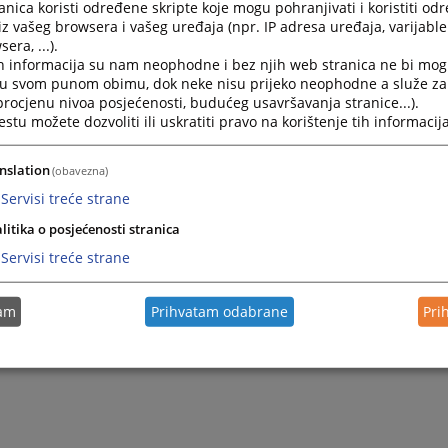
nica koristi određene skripte koje mogu pohranjivati i koristiti od
iz vašeg browsera i vašeg uređaja (npr. IP adresa uređaja, varijable 
era, ...).
h informacija su nam neophodne i bez njih web stranica ne bi mog
i u svom punom obimu, dok neke nisu prijeko neophodne a služe z
 procjenu nivoa posjećenosti, budućeg usavršavanja stranice...).
tu možete dozvoliti ili uskratiti pravo na korištenje tih informacija
nslation
(obavezna)
Servisi treće strane
litika o posjećenosti stranica
Trenutno nema v
Servisi treće strane
tam
Prihvatam odabrane
Pri