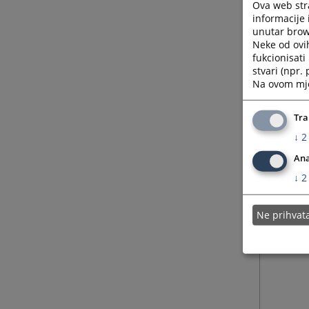
Ova web stra
informacije 
unutar brows
Neke od ovi
fukcionisat
stvari (npr.
Na ovom mjes
Tra
↓
2
Ana
↓
2
Ne prihva