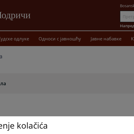
Bosansk
Модричи
Иди
на
Напред
садржај
Судске одлуке
Односи с јавношћу
Јавне набавке
К
а
ила
enje kolačića