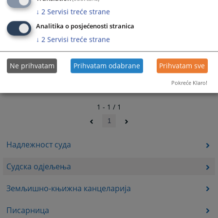
↓
2
Servisi treće strane
Analitika o posjećenosti stranica
↓
2
Servisi treće strane
Ne prihvatam
Prihvatam odabrane
Prihvatam sve
Pokreće Klaro!
1 - 1 / 1
1
Надлежност суда
Судска одјељења
Земљишно-књижна канцеларија
Писарница