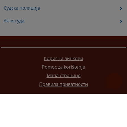
Судска полиција
Акти суда
Корисни линкови
Pomoc za korištenje
Мапа странице
Правила приватности
Редизајн веб странице финансирала је Европска унија. Искључиво је одговоран за његов садржај
Високи судски и тужилачки савијет БиХ такођер не одражава нужно ставове Европске уније.