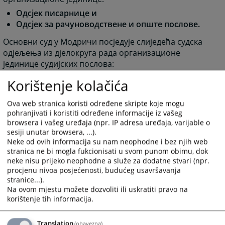
Одсјек писарнице и
Одсјек за рачуноводствене и опште послове.
Основни суд у Модричи посједује слиједећа судска
одјељења из дјелокруга рада организационе
јединице судијских послова:
Кривично одјељење,
Korištenje kolačića
Грађанско одјељење,
Прекршајно одјељење и
Ova web stranica koristi određene skripte koje mogu
Одјељење за малољетнике.
pohranjivati i koristiti određene informacije iz vašeg
browsera i vašeg uređaja (npr. IP adresa uređaja, varijable o
sesiji unutar browsera, ...).
Neke od ovih informacija su nam neophodne i bez njih web
1567
ПРЕГЛЕДА
stranica ne bi mogla fukcionisati u svom punom obimu, dok
neke nisu prijeko neophodne a služe za dodatne stvari (npr.
procjenu nivoa posjećenosti, budućeg usavršavanja
stranice...).
Na ovom mjestu možete dozvoliti ili uskratiti pravo na
korištenje tih informacija.
Translation
(obavezna)