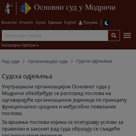
Основни суд у Модричи
Bosanski
Hrvatski
Srpski
Српски
English
Пријава
Напредна претрага
Судска одјељења
Рад суда
Организација суда
Судска одјељења
Унутрашњом организацијом Основног суда у
Модричи обезбјеђује се распоред послова на
одговарајуће организационе јединице по принципу
функционално сродних и међусобно повезаних
послова.
За вршење послова којима се осигуравју услови за
правилан и законит рад суда образују се сљедеће
организационе јединице: