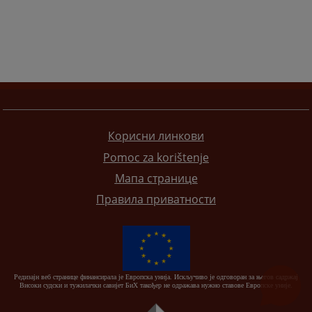
Корисни линкови
Pomoc za korištenje
Мапа странице
Правила приватности
Редизајн веб странице финансирала је Европска унија. Искључиво је одговоран за његов садржај
Високи судски и тужилачки савијет БиХ такођер не одражава нужно ставове Европске уније.