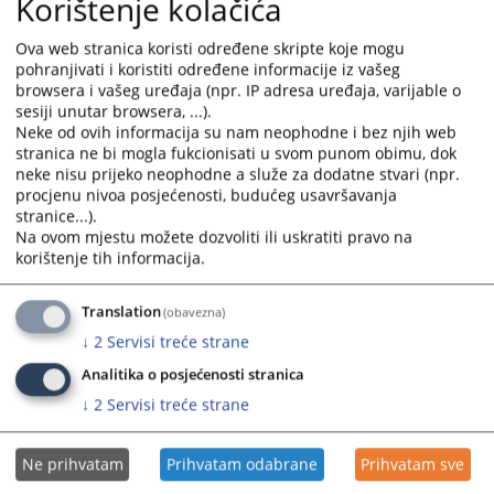
Korištenje kolačića
правном средству.
Ova web stranica koristi određene skripte koje mogu
Када су у складу са одредбама Закона о судским
pohranjivati i koristiti određene informacije iz vašeg
таксама таксу дужна да плате два или више лица
browsera i vašeg uređaja (npr. IP adresa uređaja, varijable o
заједно, њихова обавеза је солидарна.
sesiji unutar browsera, ...).
Neke od ovih informacija su nam neophodne i bez njih web
1805
ПРЕГЛЕДА
stranica ne bi mogla fukcionisati u svom punom obimu, dok
neke nisu prijeko neophodne a služe za dodatne stvari (npr.
procjenu nivoa posjećenosti, budućeg usavršavanja
stranice...).
Na ovom mjestu možete dozvoliti ili uskratiti pravo na
korištenje tih informacija.
Линкови
Translation
(obavezna)
Izračunajte vrijednost sudske takse za vaš predmet
↓
2
Servisi treće strane
Analitika o posjećenosti stranica
↓
2
Servisi treće strane
Пратећи документи
Ne prihvatam
Prihvatam odabrane
Prihvatam sve
Zakon o sudskim taksama