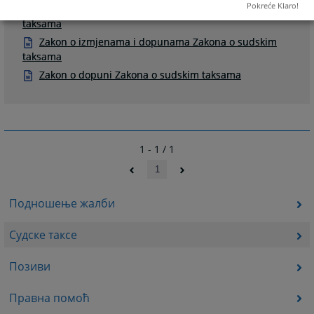
Pokreće Klaro!
Zakon o izmjenama i dopunama Zakona o sudskim
taksama
Zakon o izmjenama i dopunama Zakona o sudskim
taksama
Zakon o dopuni Zakona o sudskim taksama
1 - 1 / 1
1
Подношење жалби
Судске таксе
Позиви
Правна помоћ