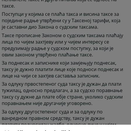
таксе.
Поступци у којима се плаћа такса и висина таксе за
поједине радње утврђени су у Таксеној тарифи, која
је саставни дио Закона о судским таксама.
Таксе прописане Законом о судским таксама плаћају
лица по чијем захтјеву или у чијем интересу се
предузимају радње у судском поступку, за који је
овим законом утврђено плаћање таксе.
За поднесак и записнике који замјењују поднесак,
таксу је дужно платити лице које подноси поднесак и
лице на чији се захтјев саставља записник.
За одлуку првостепеног суда таксу је дужан да плати
тужилац, односно предлагач, а за судско поравнање
таксу су дужне да плате обје стране, уколико судским
поравнањем није другачије уговорено.
За одлуку другостепеног суда и за одлуку по
ванредном правном средству, таксу је дужан
платити подносилац жалбе, односно лице у чијем
интересу је покренту поступак по ванредном