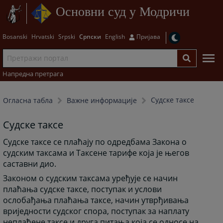
Основни суд у Модричи
Bosanski
Hrvatski
Srpski
Српски
English
Пријава
Напредна претрага
Судске таксе
Огласна табла
Важне информације
Судске таксе
Судске таксе се плаћају по одредбама Закона о
судским таксама и Таксене тарифе која је његов
саставни дио.
Законом о судским таксама уређује се начин
плаћања судске таксе, поступак и услови
ослобађања плаћања таксе, начин утврђивања
вриједности судског спора, поступак за наплату
неплаћене таксе и друга питања која се односе на