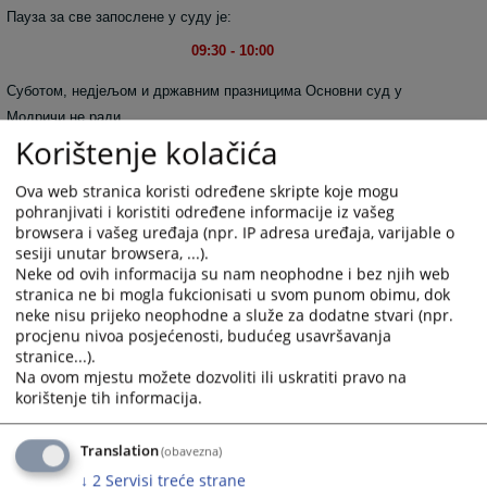
Пауза за све запослене у суду је:
09:30 - 10:00
Суботом, недјељом и државним празницима Основни суд у
Модричи не ради.
Korištenje kolačića
4859
ПРЕГЛЕДА
Ova web stranica koristi određene skripte koje mogu
pohranjivati i koristiti određene informacije iz vašeg
browsera i vašeg uređaja (npr. IP adresa uređaja, varijable o
sesiji unutar browsera, ...).
Neke od ovih informacija su nam neophodne i bez njih web
stranica ne bi mogla fukcionisati u svom punom obimu, dok
neke nisu prijeko neophodne a služe za dodatne stvari (npr.
procjenu nivoa posjećenosti, budućeg usavršavanja
stranice...).
Na ovom mjestu možete dozvoliti ili uskratiti pravo na
korištenje tih informacija.
Translation
(obavezna)
↓
2
Servisi treće strane