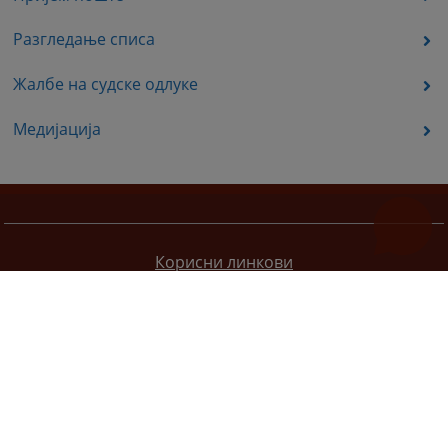
Разгледање списа
Жалбе на судске одлуке
Медијација
Корисни линкови
Pomoc za korištenje
Мапа странице
Правила приватности