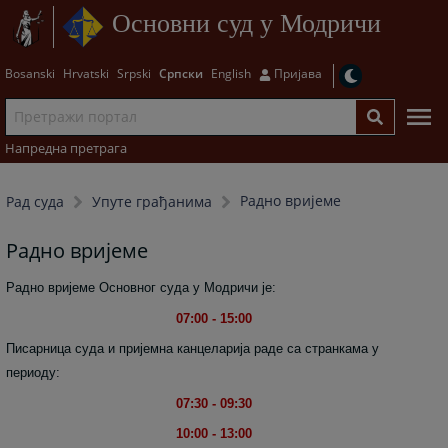
Основни суд у Модричи
Bosanski
Hrvatski
Srpski
Српски
English
Пријава
Напредна претрага
Радно вријеме
Рад суда
Упуте грађанима
Радно вријеме
Радно вријеме Основног суда у Модричи је:
07:00 - 15:00
Писарница суда и пријемна канцеларија раде са странкама у
периоду:
07:30 - 09:30
10:00 - 13:00