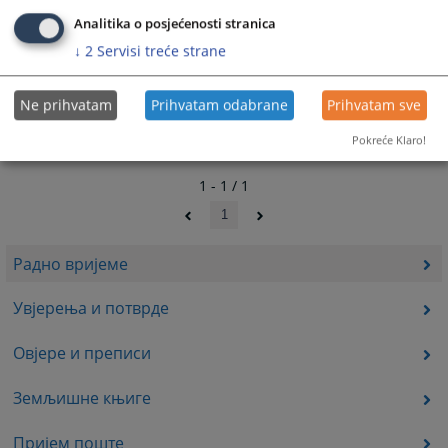
Analitika o posjećenosti stranica
↓
2
Servisi treće strane
Ne prihvatam
Prihvatam odabrane
Prihvatam sve
Pokreće Klaro!
1 - 1 / 1
1
Радно вријеме
Увјерења и потврде
Овјере и преписи
Земљишне књиге
Пријем поште