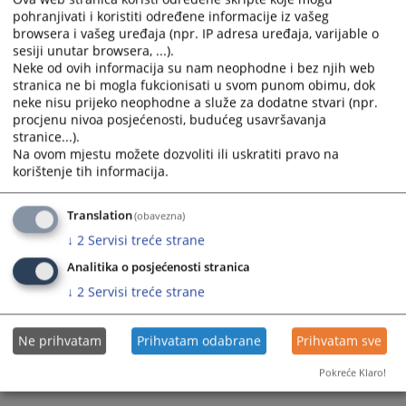
pohranjivati i koristiti određene informacije iz vašeg
browsera i vašeg uređaja (npr. IP adresa uređaja, varijable o
sesiji unutar browsera, ...).
Neke od ovih informacija su nam neophodne i bez njih web
stranica ne bi mogla fukcionisati u svom punom obimu, dok
neke nisu prijeko neophodne a služe za dodatne stvari (npr.
procjenu nivoa posjećenosti, budućeg usavršavanja
Trenutno nema vijesti
stranice...).
Na ovom mjestu možete dozvoliti ili uskratiti pravo na
korištenje tih informacija.
Translation
(obavezna)
↓
2
Servisi treće strane
Analitika o posjećenosti stranica
↓
2
Servisi treće strane
Ne prihvatam
Prihvatam odabrane
Prihvatam sve
Pokreće Klaro!