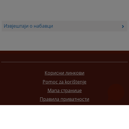
Извјештаји о набавци
Корисни линкови
Pomoc za korištenje
Мапа странице
Правила приватности