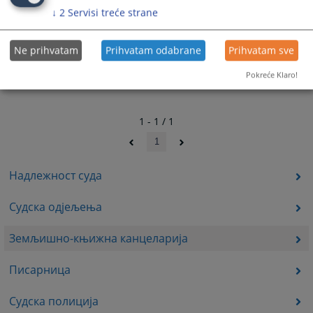
↓
2
Servisi treće strane
Ne prihvatam
Prihvatam odabrane
Prihvatam sve
Pokreće Klaro!
1 - 1 / 1
1
Надлежност суда
Судска одјељења
Земљишно-књижна канцеларија
Писарница
Судска полиција