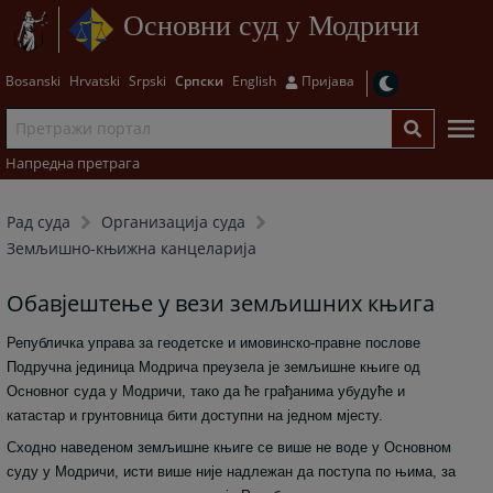
Основни суд у Модричи
Bosanski
Hrvatski
Srpski
Српски
English
Пријава
Напредна претрага
Рад суда
Организација суда
Земљишно-књижна канцеларија
Обавјештење у вези земљишних књига
Републичка управа за геодетске и имовинско-правне послове
Подручна јединица Модрича преузела је земљишне књиге од
Основног суда у Модричи, тако да ће грађанима убудуће и
катастар и грунтовница бити доступни на једном мјесту.
Сходно наведеном земљишне књиге се више не воде у Основном
суду у Модричи, исти више није надлежан да поступа по њима, за