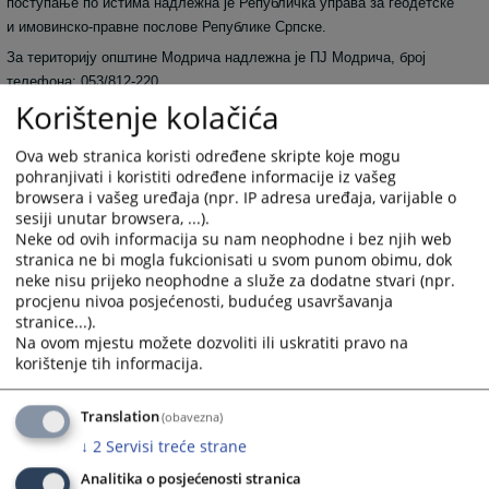
поступање по истима надлежна је Републичка управа за геодетске
и имовинско-правне послове Републике Српске.
За територију општине Модрича надлежна је ПЈ Модрича, број
телефона: 053/812-220.
Korištenje kolačića
За територију општине Вукосавље надлежна је ПК Вукосавље (при
ПЈ Модрича), број телефона: 053/812-470.
Ova web stranica koristi određene skripte koje mogu
pohranjivati i koristiti određene informacije iz vašeg
1795
ПРЕГЛЕДА
browsera i vašeg uređaja (npr. IP adresa uređaja, varijable o
sesiji unutar browsera, ...).
Neke od ovih informacija su nam neophodne i bez njih web
stranica ne bi mogla fukcionisati u svom punom obimu, dok
neke nisu prijeko neophodne a služe za dodatne stvari (npr.
procjenu nivoa posjećenosti, budućeg usavršavanja
stranice...).
Na ovom mjestu možete dozvoliti ili uskratiti pravo na
korištenje tih informacija.
Translation
(obavezna)
↓
2
Servisi treće strane
Analitika o posjećenosti stranica