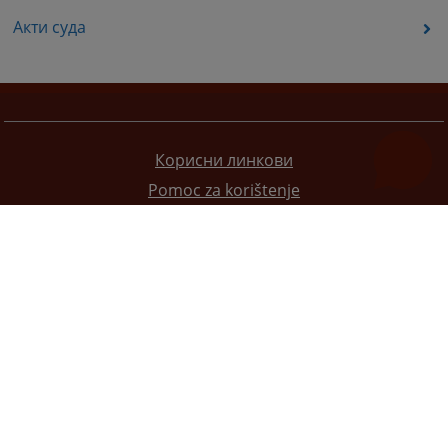
Акти суда
Корисни линкови
Pomoc za korištenje
Мапа странице
Правила приватности
Редизајн веб странице финансирала је Европска унија. Искључиво је одговоран за његов садржај
Високи судски и тужилачки савијет БиХ такођер не одражава нужно ставове Европске уније.