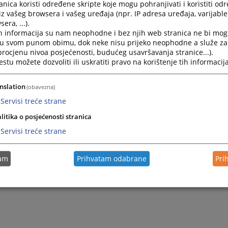
nica koristi određene skripte koje mogu pohranjivati i koristiti od
ичка управа за геодетске и имовинско-правне послове Репу
iz vašeg browsera i vašeg uređaja (npr. IP adresa uređaja, varijable 
era, ...).
h informacija su nam neophodne i bez njih web stranica ne bi mog
иторију општине Модрича надлежна је ПЈ Модрича, број т
i u svom punom obimu, dok neke nisu prijeko neophodne a služe z
 procjenu nivoa posjećenosti, budućeg usavršavanja stranice...).
tu možete dozvoliti ili uskratiti pravo na korištenje tih informacija
иторију општине Вукосавље надлежна је ПК Вукосавље (
nslation
(obavezna)
лефона: 053/812-470.
Servisi treće strane
litika o posjećenosti stranica
Servisi treće strane
tam
Prihvatam odabrane
Pri