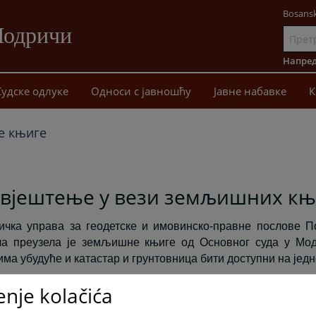
Bosansk
Модричи
Иди
на
Напред
садржај
Судске одлуке
Односи с јавношћу
Јавне набавке
К
 књиге
вјештење у вези земљишних књ
ичка управа за геодетске и имовинско-правне послове П
а преузела је земљишне књиге од Основног суда у Мод
ма убудуће и катастар и грунтовница бити доступни на једн
enje kolačića
 наведеном земљишне књиге се више не воде у Основном
ише није надлежан да поступа по њима, за поступање по и