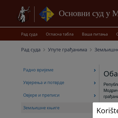
Основни суд у 
Рад суда
Огласна табла
Ваша питања
Земљишне
Рад суда
Упуте грађанима
Радно вријеме
Оба
Увјерења и потврде
Републ
Модрич
Овјере и преписи
грађани
Земљишне књиге
Korišt
Сходно
исти в