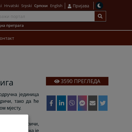
i
Hrvatski
Srpski
Српски
English
Пријава
на претрага
онтакт
ига
3590
ПРЕГЛЕДА
одручна јединица
ричи, тако да ће
ом мјесту.
 суду у Модричи,
стима надлежна је