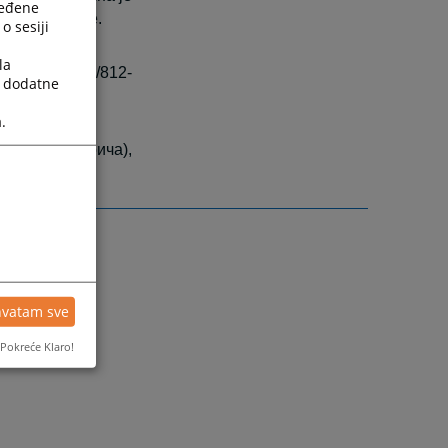
ređene
блике Српске.
o sesiji
la
елефона: 053/812-
a dodatne
.
при ПЈ Модрича),
hvatam sve
Pokreće Klaro!