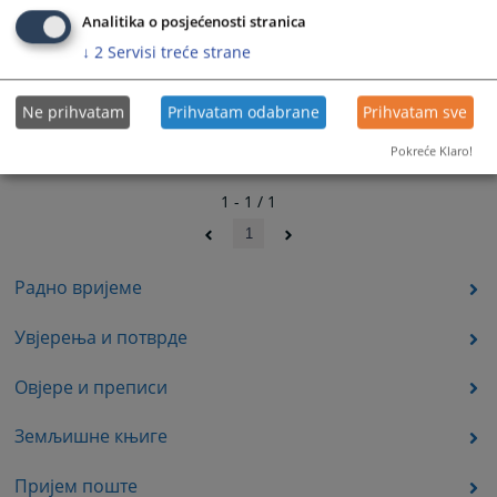
Analitika o posjećenosti stranica
↓
2
Servisi treće strane
Ne prihvatam
Prihvatam odabrane
Prihvatam sve
Pokreće Klaro!
1 - 1 / 1
1
Радно вријеме
Увјерења и потврде
Овјере и преписи
Земљишне књиге
Пријем поште