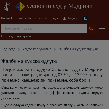
Основни суд у Модричи
Bosanski
Hrvatski
Srpski
Српски
English
Пријава
Напредна претрага
Жалбе на судске одлуке
Рад суда
Упуте грађанима
Жалбе на судске одлуке
Пријем жалби на одлуке Основног суда у Модричи
врши се сваки радни дан од 07:30 до 13:00 часова у
пријемној канцеларији, приземље, соба број 1.
Странка у поступку која није задовољна судском одлуком може
уложити жалбу након што јој је писмена судска одлука
достављена.
Судска одлука садржи поуку о правном лијеку у којем је назначен