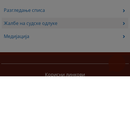
Разгледање списа
Жалбе на судске одлуке
Медијација
Корисни линкови
Pomoc za korištenje
Мапа странице
Правила приватности