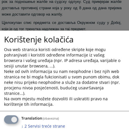
рок за подношење жалбе на судску одлуку. Суд примјерак жалбе
доставља противној страни која у року од 8 дана од дана пријема
може доставити одговор на жалбу.
Цјелокупан спис предмета се доставља Окружном суду у Добој,
који је од тог тренутка надлежан за тај предмет.
Korištenje kolačića
1664
ПРЕГЛЕДА
Ova web stranica koristi određene skripte koje mogu
pohranjivati i koristiti određene informacije iz vašeg
browsera i vašeg uređaja (npr. IP adresa uređaja, varijable o
sesiji unutar browsera, ...).
Neke od ovih informacija su nam neophodne i bez njih web
stranica ne bi mogla fukcionisati u svom punom obimu, dok
neke nisu prijeko neophodne a služe za dodatne stvari (npr.
procjenu nivoa posjećenosti, budućeg usavršavanja
stranice...).
Na ovom mjestu možete dozvoliti ili uskratiti pravo na
korištenje tih informacija.
Translation
(obavezna)
↓
2
Servisi treće strane