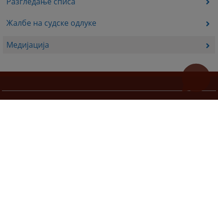
Разгледање списа
Жалбе на судске одлуке
Медијација
Корисни линкови
Pomoc za korištenje
Мапа странице
Правила приватности
Редизајн веб странице финансирала је Европска унија. Искључиво је одговоран за његов садржај
Високи судски и тужилачки савијет БиХ такођер не одражава нужно ставове Европске уније.