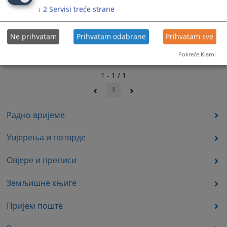
↓
2
Servisi treće strane
Ne prihvatam
Prihvatam odabrane
Prihvatam sve
Pokreće Klaro!
1 - 1 / 1
1
Радно вријеме
Увјерења и потврде
Овјере и преписи
Земљишне књиге
Пријем поште