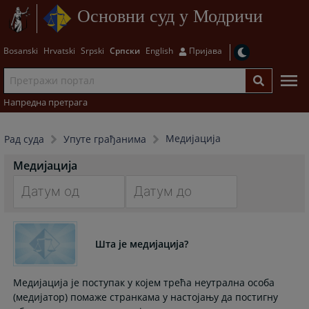
Основни суд у Модричи
Bosanski
Hrvatski
Srpski
Српски
English
Пријава
Напредна претрага
Медијација
Рад суда
Упуте грађанима
Медијација
Navigate
Navigate
forward
forward
Шта је медијација?
to
to
interact
interact
with
with
Медијација је поступак у којем трећа неутрална особа
the
the
(медијатор) помаже странкама у настојању да постигну
calendar
calendar