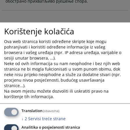
обострано прихватљиво рјешење спора.
and
and
select
select
a
a
date.
date.
Korištenje kolačića
Press
Press
the
the
Ova web stranica koristi određene skripte koje mogu
question
question
pohranjivati i koristiti određene informacije iz vašeg
mark
mark
browsera i vašeg uređaja (npr. IP adresa uređaja, varijable o
key
key
sesiji unutar browsera, ...).
to
to
Neke od ovih informacija su nam neophodne i bez njih web
get
get
stranica ne bi mogla fukcionisati u svom punom obimu, dok
neke nisu prijeko neophodne a služe za dodatne stvari (npr.
the
the
procjenu nivoa posjećenosti, budućeg usavršavanja
keyboard
keyboard
stranice...).
shortcuts
shortcuts
Na ovom mjestu možete dozvoliti ili uskratiti pravo na
for
for
korištenje tih informacija.
changing
changing
dates.
dates.
Translation
(obavezna)
↓
2
Servisi treće strane
Analitika o posjećenosti stranica