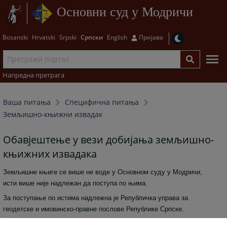
Основни суд у Модричи
Bosanski
Hrvatski
Srpski
Српски
English
Пријава
Напредна претрага
Ваша питања
Специфична питања
Земљишно-књижни извадак
Обавјештење у вези добијања земљишно-
књижних извадака
Земљишне књиге се више не воде у Основном суду у Модричи,
исти више није надлежан да поступа по њима.
За поступање по истима надлежна је Републичка управа за
геодетске и имовинско-правне послове Републике Српске.
Сходно наведеном податке и информације о жељеном земљишно-