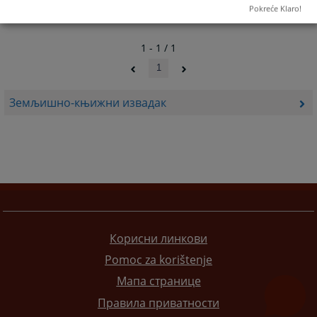
Pokreće Klaro!
1 - 1 / 1
1
Земљишно-књижни извадак
Корисни линкови
Pomoc za korištenje
Мапа странице
Правила приватности