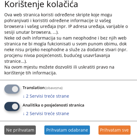
Korištenje kolačića
књижном извадку можете добити у надлежној подручној јединици
или подручној канцеларији.
Ova web stranica koristi određene skripte koje mogu
За територију општине Модрича надлежна је ПЈ Модрича, број
pohranjivati i koristiti određene informacije iz vašeg
browsera i vašeg uređaja (npr. IP adresa uređaja, varijable o
телефона: 053/812-220.
sesiji unutar browsera, ...).
За територију општине Вукосавље надлежна је ПК Вукосавље (при
Neke od ovih informacija su nam neophodne i bez njih web
ПЈ Модрича), број телефона: 053/812-470.
stranica ne bi mogla fukcionisati u svom punom obimu, dok
neke nisu prijeko neophodne a služe za dodatne stvari (npr.
procjenu nivoa posjećenosti, budućeg usavršavanja
stranice...).
3248
ПРЕГЛЕДА
Na ovom mjestu možete dozvoliti ili uskratiti pravo na
korištenje tih informacija.
Translation
(obavezna)
↓
2
Servisi treće strane
Analitika o posjećenosti stranica
↓
2
Servisi treće strane
Ne prihvatam
Prihvatam odabrane
Prihvatam sve